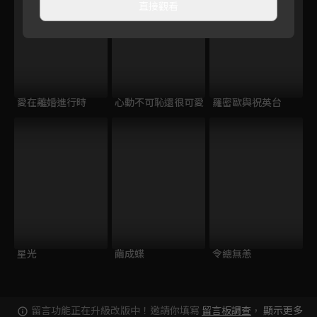
直接觀看
愛在離婚進行時
心動不可恥還很可愛
羅密歐與祝英台
星光
繭成蝶
令總無恙
留言功能正在升級改版中！邀請你填寫
留言板調查
，
顯示更多