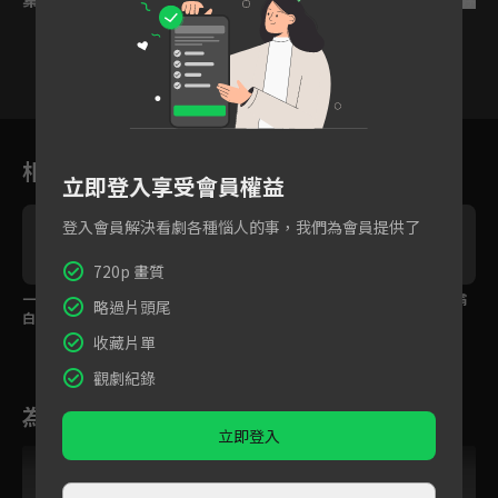
24
25
26
27
28
29
3
相關花絮
立即登入享受會員權益
登入會員解決看劇各種惱人的事，我們為會員提供了
720p 畫質
一把大火點燃最甜告
想親親想到病入膏肓！
你的未來只能有我，霸
略過片頭尾
白！蜜糖夫婦猛然神進
夢裡各種姿勢超滿足忍
總深吻強行標記
展
不住笑醒
收藏片單
觀劇紀錄
為您推薦
立即登入