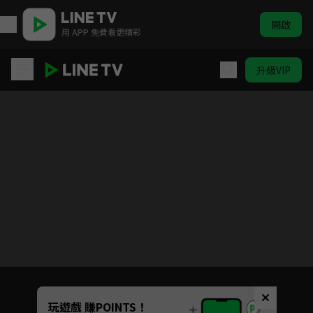
開啟
用 APP 免費看更精彩
升級VIP
請再和我結婚吧
目前未允許這部影片在你所在的地區播放
如有不便請見諒
Unmute
玩遊戲 賺POINTS！