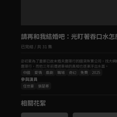
請再和我結婚吧
：光盯著吞口水怎
已完結 / 共 31 集
宓初夏為了重振已故未婚夫唐璟行的國貨珠寶公司，找大網
唐璟行，而他三年前遭遇車禍的真相也逐漸浮出水面。
中國
愛情
戲劇
職場
奇幻
免費
2025
參與演員
任世豪
張楚寒
相關花絮