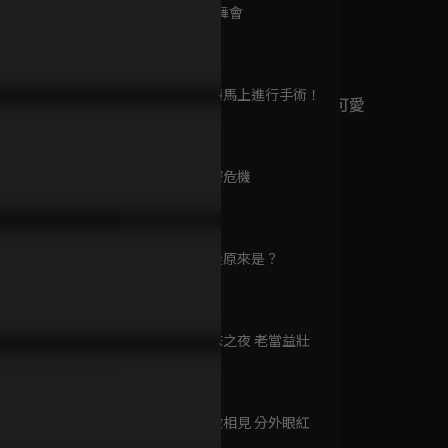
已完結 / 共 25 集
第9集 假面舞會
12分鐘
第10集 必須馬上進行手術！
用你脫我自己來！舅舅大露
「我真的很想你」千金醉意上
送走舊愛新
心動不可恥還很可愛
12分鐘
材誘惑開吻
頭瘋狂討親親！
激情棺材吻
已完結 / 共 12 集
第11集 洩密危機
12分鐘
繭成蝶
已完結 / 共 24 集
第12集 叛徒原來是？
13分鐘
第13集 同床之夜 老當益壯
星光
13分鐘
已完結 / 共 30 集
第14集 情敵相見 分外眼紅
12分鐘