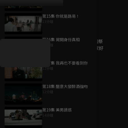
第15集 你就是路易！
13分鐘
好康資訊
第16集 揭開身份真相
7/21-8/20，盛夏追劇祭
11分鐘
升級VIP最優惠！獨家好
戲看到飽
第17集 我再也不要看到你
7月21日
-
8月20日
12分鐘
第18集 醋意大發醉酒強吻
12分鐘
第19集 美男誘惑
14分鐘