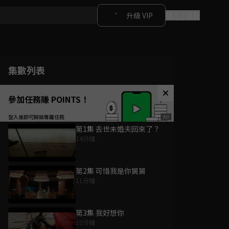
升級 VIP
登入 / 註冊
集數列表
參加任務賺 POINTS！
第1集 去世未婚夫回來了？
14分鐘
第2集 可惜我是你舅舅
11分鐘
第3集 我好想你
10分鐘