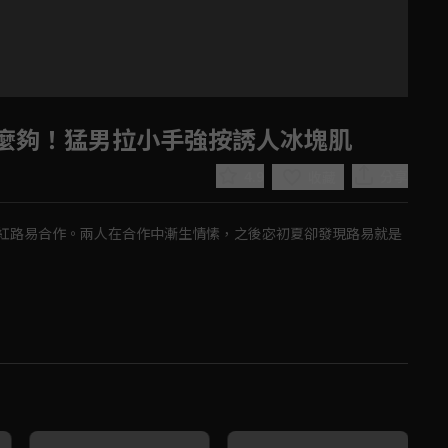
麼夠！猛男拉小手強按誘人冰塊肌
4.9
分享
收藏
紅路易合作。兩人在合作中漸生情愫，之後宓初夏卻發現路易就是
Play
Video