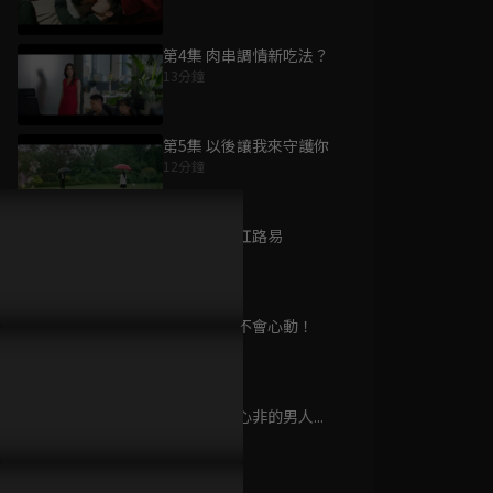
第4集 肉串調情新吃法？
13分鐘
為您推薦
第5集 以後讓我來守護你
12分鐘
愛在離婚進行時
已完結 / 共 31 集
第6集 大網紅路易
15分鐘
第7集 我才不會心動！
暗裡著迷
13分鐘
已完結 / 共 24 集
第8集 口是心非的男人...
13分鐘
羅密歐與祝英台