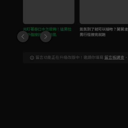
？「小情
光盯著吞口水怎麼夠！猛男拉
氣氛到了就可以接吻？舅舅渣
止！
小手強按誘人冰塊肌
男行徑撩完就跑
留言功能正在升級改版中！邀請你填寫
留言板調查