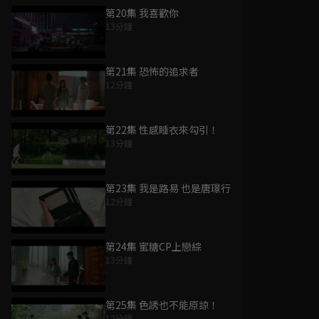
第20集 我喜歡你
13分鐘
第21集 恐怖的追求者
12分鐘
第22集 性感睡衣來勾引！
13分鐘
第23集 我是路易 也是唐璟行
12分鐘
第24集 蜜糖CP上戀綜
13分鐘
第25集 色誘也不能原諒！
12分鐘