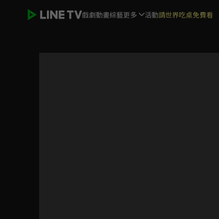
戲劇
動畫
綜藝
更多
活動
請世界吃桌免費看
請再和我結婚吧