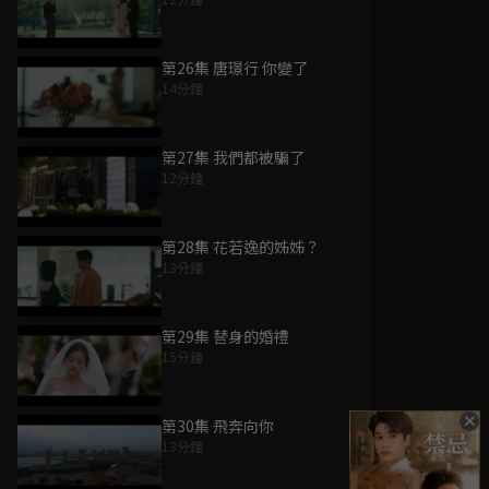
第26集 唐璟行 你變了
14分鐘
第27集 我們都被騙了
12分鐘
第28集 花若逸的姊姊？
13分鐘
第29集 替身的婚禮
15分鐘
第30集 飛奔向你
13分鐘