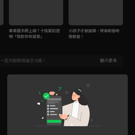
專業護手師上線？十指緊扣證
小孩子才做選擇，烤串和香吻
不
明「我對你有感覺」
我都要！
身
，一起共創新版留言功能！
顯示更多