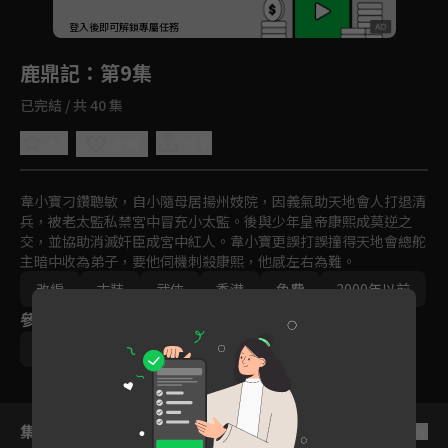
回首頁
登入後即可解鎖專屬任務
Play
鹿鼎記
：第9集
已完結 / 共 40 集
5.0
分享
收藏
韋小寶刁鑽聰敏，自小隨母居揚州妓院，因義氣助天地會人打退清
兵，被老太監私禁宮中冒充小太監。後與少年皇帝康熙成莫逆之
交，並協助消滅奸臣成宮中紅人。韋小寶更誤打誤撞得天地會總舵
主暗中收為弟子，要他伺機刺殺康熙，他感左右為難。
改編
古裝
武俠
香港
免費
2000年以前
參與演員
劉德華
梁朝偉
集數列表
反序