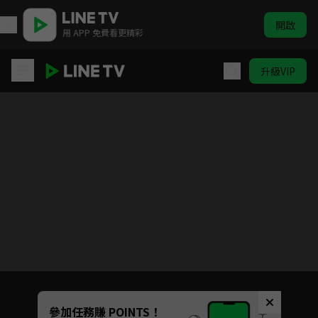
開啟
用 APP 免費看更精彩
升級VIP
鹿鼎記
目前未允許這部影片在你所在的地區播放
如有不便請見諒
Unmute
參加任務賺 POINTS！