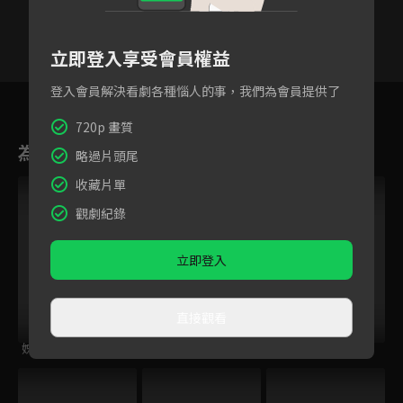
立即登入享受會員權益
登入會員解決看劇各種惱人的事，我們為會員提供了
6
7
8
9
10
11
1
720p 畫質
為您推薦
略過片頭尾
收藏片單
觀劇紀錄
立即登入
直接觀看
姊姊向前衝
在光裏的人
與愛同行