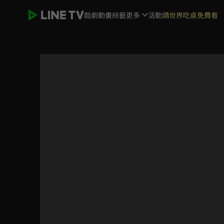
戲劇
動畫
綜藝
更多
活動
請世界吃桌免費看
鹿鼎記