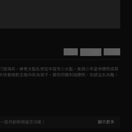
5.0
分享
收藏
打退清兵，被老太監私禁宮中冒充小太監。後與少年皇帝康熙成莫
天地會總舵主暗中收為弟子，要他伺機刺殺康熙，他感左右為難。
Play
Video
，一起共創新版留言功能！
顯示更多