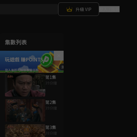
升級 VIP
登入 / 註冊
集數列表
玩遊戲 賺POINTS！
第1集
39分鐘
第2集
39分鐘
第3集
38分鐘