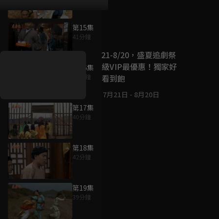
第15集
好康資訊
41分鐘
7/21-8/20，盛夏追劇祭
升級VIP最優惠！獨家好
第16集
戲看到飽
40分鐘
7月21日
-
8月20日
第17集
40分鐘
第18集
42分鐘
第19集
39分鐘