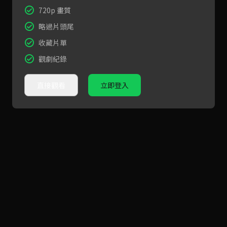
720p 畫質
略過片頭尾
收藏片單
觀劇紀錄
直接觀看
立即登入