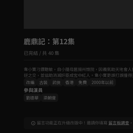
目前未允許這部影片在你所在的地區播放
鹿鼎記
：第12集
如有不便請見諒
已完結 / 共 40 集
回首頁
韋小寶刁鑽聰敏，自小隨母居揚州妓院，因義氣助天地會人
逆之交，並協助消滅奸臣成宮中紅人。韋小寶更誤打誤撞得
改編
古裝
武俠
香港
免費
2000年以前
參與演員
劉德華
梁朝偉
留言功能正在升級改版中！邀請你填寫
留言板調查