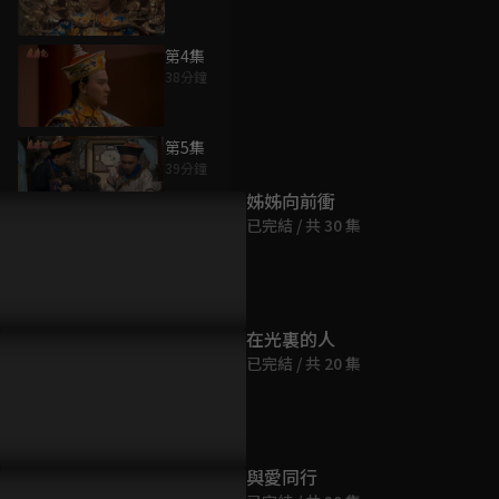
第4集
38分鐘
為您推薦
第5集
39分鐘
姊姊向前衝
已完結 / 共 30 集
第6集
37分鐘
第7集
在光裏的人
43分鐘
已完結 / 共 20 集
第8集
43分鐘
與愛同行