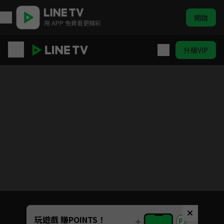
開啟
用 APP 免費看更精彩
升級VIP
凡爾賽玫瑰
目前未允許這部影片在你所在的地區播放
如有不便請見諒
Unmute
玩遊戲 賺POINTS！