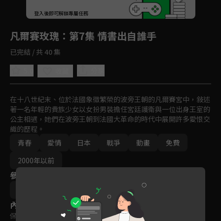
回首頁
登入後即可解鎖專屬任務
Play
凡爾賽玫瑰
：第7集 情書出自誰手
已完結 / 共 40 集
5.0
分享
收藏
在十八世紀末、位於法國象徵繁榮的波旁王朝的凡爾賽宮中，敍述
著一名年輕的貴族少女以女扮男裝擔任宮廷護衛與一位出身王室的
公主相遇，她們在波旁王朝到法國大革命的時代中展開許多愛恨交
織的歷程。
青春
愛情
日本
戰爭
動畫
免費
2000年以前
參與演員
長濱忠夫
內容標籤
保護級