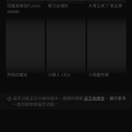
怪醫黑傑克FLASH
帶刀女捕快
大胃王來了 第五季
ANIME
飛翔的魔女
小婦人 1933
小怪獸阿蒙
留言功能正在升級改版中！邀請你填寫
留言板調查
，
顯示更多
一起共創新版留言功能！