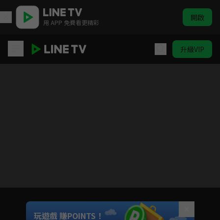
開啟
用 APP 免費看更精彩
升級VIP
凡爾賽玫瑰
目前未允許這部影片在你所在的地區播放
如有不便請見諒
Unmute
玩遊戲 賺POINTS！