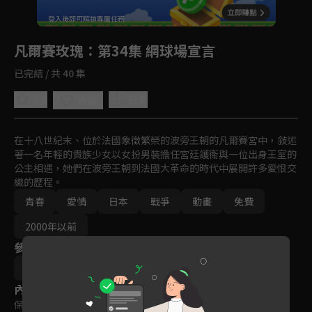
回首頁
登入後即可解鎖專屬任務
Play
凡爾賽玫瑰
：第34集 網球場宣言
已完結 / 共 40 集
5.0
分享
收藏
在十八世紀末、位於法國象徵繁榮的波旁王朝的凡爾賽宮中，敍述
著一名年輕的貴族少女以女扮男裝擔任宮廷護衛與一位出身王室的
公主相遇，她們在波旁王朝到法國大革命的時代中展開許多愛恨交
織的歷程。
青春
愛情
日本
戰爭
動畫
免費
2000年以前
參與演員
長濱忠夫
內容標籤
保護級