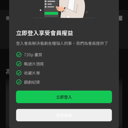
集數列表
反序
立即登入享受會員權益
登入會員解決看劇各種惱人的事，我們為會員提供了
31
32
33
34
35
36
3
720p 畫質
略過片頭尾
為您推薦
收藏片單
觀劇紀錄
立即登入
直接觀看