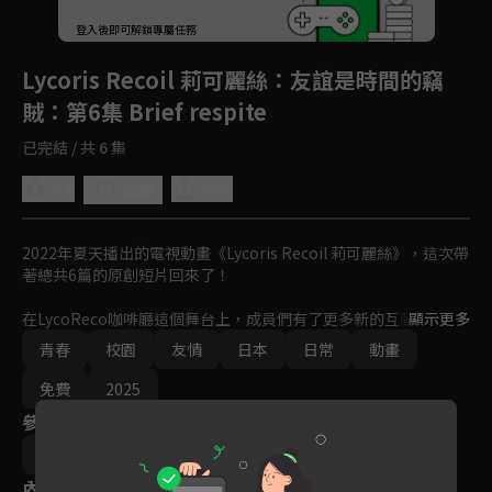
回首頁
登入後即可解鎖專屬任務
Play
Lycoris Recoil 莉可麗絲：友誼是時間的竊
賊
：第6集 Brief respite
已完結 / 共 6 集
4.9
分享
收藏
2022年夏天播出的電視動畫《Lycoris Recoil 莉可麗絲》，這次帶
著總共6篇的原創短片回來了！

在LycoReco咖啡廳這個舞台上，成員們有了更多新的互動。

顯示更多
青春
校園
友情
日本
日常
動畫
請盡情享受非常日常的景象吧。
免費
2025
參與演員
足立慎吾
內容標籤