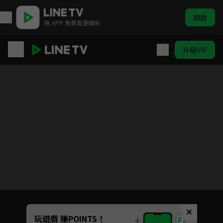
開啟
用 APP 免費看更精彩
升級VIP
Lycoris Recoil 莉可麗絲：友誼是時間的竊賊
目前未允許這部影片在你所在的地區播放
如有不便請見諒
Unmute
玩遊戲 賺POINTS！