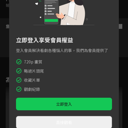
輔導十二歲級
集數列表
反序
立即登入享受會員權益
登入會員解決看劇各種惱人的事，我們為會員提供了
1
2
3
4
5
6
720p 畫質
略過片頭尾
為您推薦
收藏片單
觀劇紀錄
立即登入
直接觀看