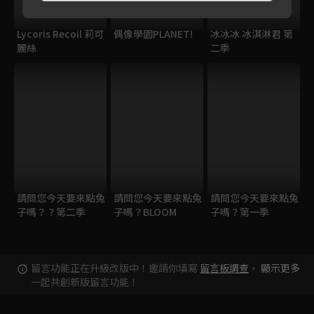
Lycoris Recoil 莉可
偶像學園PLANET!
冰冰冰 冰淇淋君 第
麗絲
二季
請問您今天要來點兔
請問您今天要來點兔
請問您今天要來點兔
子嗎？？第二季
子嗎？BLOOM
子嗎？第一季
留言功能正在升級改版中！邀請你填寫
留言板調查
，
顯示更多
一起共創新版留言功能！