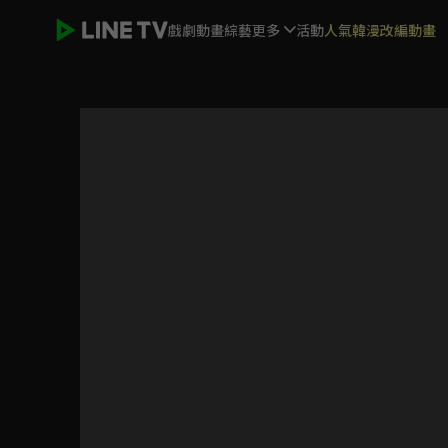
戲劇
動畫
綜藝
更多
活動
人氣韓漫改編動畫
我是星際國家的惡德領主！