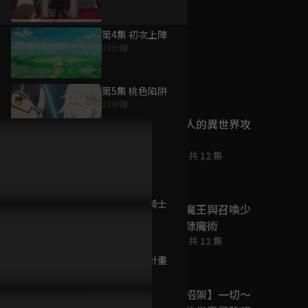
第4集 初次上陣
23分鐘
為您推薦
第5集 桃色陷阱
23分鐘
孤單一人的異世界攻
略
第6集 寶島
已完結 / 共 12 集
23分鐘
第7集 公主騎士
異世界魔王與召喚少
23分鐘
女的奴隸魔術
已完結 / 共 12 集
第8集 後宮計畫
23分鐘
我要【招架】一切～