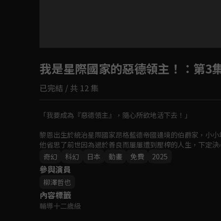
目前未允許這部影片在你所在的地區播放
我是星際國家的惡德領主！
如有不便請見諒
：第3
已完結 / 共 12 集
回首頁
「我要成為『惡德領主』，隨心所欲地活下去！」

黎恩出生於統治星際國家昂格藍德帝國邊境的伯爵家，小小
他省思了前世因為過於善良而屢屢遭到壓榨的人生，下定決
欺壓百姓！

奇幻
科幻
日本
動畫
免費
2025
參與演員
然而，事情卻沒那麼順利──

柳澤哲也
黎恩明明已經擺出了自己心目中「惡德領主」的樣子，但不
內容標籤
輔導十二歲級
以魔法與機器人共存的星際國家為舞台，這部超銀河規模的