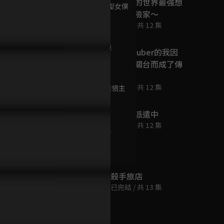
反誤解的世界最強想
第9集 量產型女僕
成為冒險家～
23分鐘
已完結 / 共 12 集
第10集 決戰
身為VTuber的我因
23分鐘
為忘記關台而成了傳
說
已完結 / 共 12 集
第11集 惡德領主
23分鐘
戰鬥員派遣中
已完結 / 共 12 集
第12集 家人
23分鐘
殺手旅店
已完結 / 共 13 集