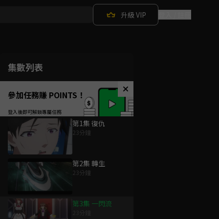
升級 VIP
登入 / 註冊
集數列表
參加任務賺 POINTS！
第1集 復仇
23分鐘
第2集 轉生
23分鐘
第3集 一閃流
23分鐘