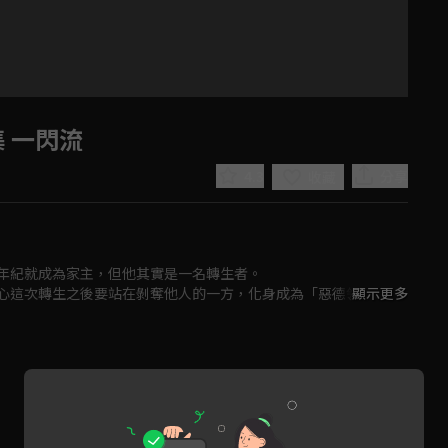
集 一閃流
4.3
分享
收藏
年紀就成為家主，但他其實是一名轉生者。

心這次轉生之後要站在剝奪他人的一方，化身成為「惡德領主」來
顯示更多
Play
Video
知道為什麼，人民卻反而很感謝他，好感度不斷上升！？

會錯意領地經營譚，就此隆重揭開序幕！！