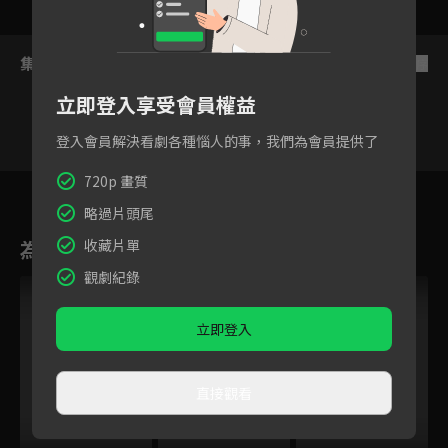
集數列表
反序
立即登入享受會員權益
登入會員解決看劇各種惱人的事，我們為會員提供了
720p 畫質
7
8
9
10
11
12
1
略過片頭尾
為您推薦
收藏片單
觀劇紀錄
立即登入
直接觀看