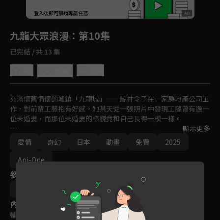
回首頁
登入後即可解鎖專屬任務
Play
九龍大眾浪漫
：第10集
已完結 / 共 13 集
4.8
分享
收藏
充滿懷舊情懷的城鎮「九龍城」──鯨井令子在一家房地產公司工
作，對前輩工藤抱有好感。她某天從一張照片中發現工藤曾有過一
位未婚妻，而那位未婚妻的樣貌竟和自己長得一模一樣。

顯示更多
另一位「鯨井令子」的存在，讓她意識到對自己的過去毫無記憶。
愛情
奇幻
日本
動畫
免費
2025
在妖豔美麗的九龍街道展開的日常生活、毫無印象卻令人懷念的風
景，以及，無法停止的愛戀。

Ani-One
參與演員
當過去與現在的時間軸交錯，這段戀情，將解開所有的祕密。
岩崎良明
內容標籤
輔導十二歲級