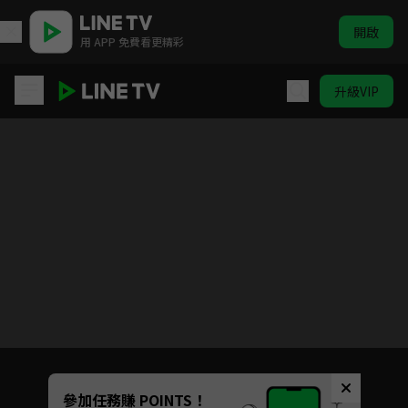
開啟
用 APP 免費看更精彩
升級VIP
九龍大眾浪漫
目前未允許這部影片在你所在的地區播放
如有不便請見諒
Unmute
參加任務賺 POINTS！