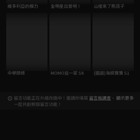
維多利亞的模力
全明星出發吧！
山裡來了熊孩子
中學頭條
MOMO這一家 S6
(國語)海綿寶寶 S1
留言功能正在升級改版中！邀請你填寫
留言板調查
，
顯示更多
一起共創新版留言功能！