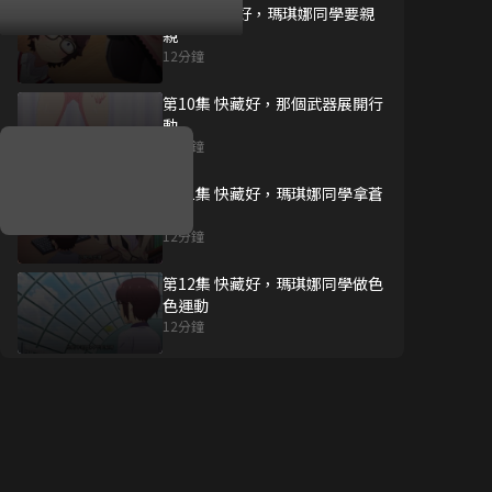
第9集 快藏好，瑪琪娜同學要親
親
12分鐘
好康資訊
第10集 快藏好，那個武器展開行
動
7/21-8/20，盛夏追劇祭
12分鐘
升級VIP最優惠！獨家好
戲看到飽
第11集 快藏好，瑪琪娜同學拿蒼
耳玩
7月21日
-
8月20日
12分鐘
第12集 快藏好，瑪琪娜同學做色
色運動
12分鐘