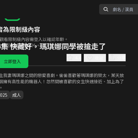
音為限制級內容
觀看限制級內容需登入以確認年齡。
6集 快藏好，瑪琪娜同學被搶走了
後即可播放完整影片。
4.4
分享
收藏
立即登入
生我妻瑪琪娜之間的戀愛喜劇。偷偷喜歡著瑪琪娜的榮太，某天放
個擁有高性能的機器人！忽然間被喜歡的女生快速接近、加上為了
。
025
成人