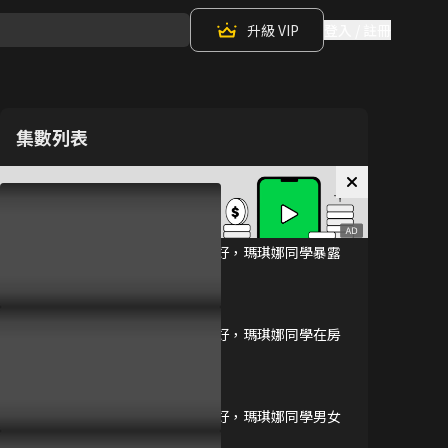
升級 VIP
登入 / 註冊
集數列表
為您推薦
愛有點沉重的暗黑精
參加任務賺 POINTS！
靈從異世界緊追不放
無修版
第1集 快藏好，瑪琪娜同學暴露
已完結 / 共 12 集
機械身分了
12分鐘
名湯「異世界溫泉」
第2集 快藏好，瑪琪娜同學在房
開拓記~30多歲溫泉
間裡
狂熱者，轉生到悠閒
12分鐘
的溫泉天國~ 無修版
已完結 / 共 12 集
第3集 快藏好，瑪琪娜同學男女
混浴
人妻的嘴唇嚐起來有