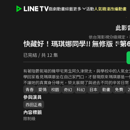
戲劇
動畫
綜藝
更多
活動
人氣韓漫改編動畫
此影
快藏好！瑪琪娜同學!! 無修版
依台灣影視分級規定，
快藏好！瑪琪娜同學!! 無修版
：第
請登入
已完結 / 共 12 集
有著陰鬱氣場的機甲宅男生阿久津榮太，與學校中的人氣女
學回家看見瑪琪娜坐在自己家門口，才發現原來瑪琪娜是一
不讓她的真實身分曝光，榮太展開了與過去不同的辛苦日常
青春
愛情
校園
奇幻
科幻
日本
動畫
免費
2
參與演員
西田正義
內容標籤
限制級