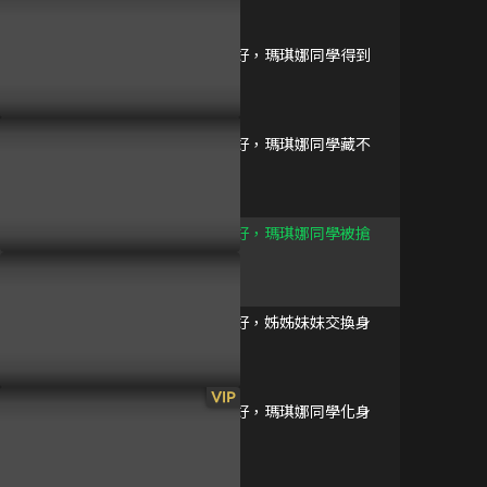
12分鐘
罐裝沙瓦的味道 無
修版
第4集 快藏好，瑪琪娜同學得到
已完結 / 共 9 集
制服
12分鐘
ACCA 13 區監察課
第5集 快藏好，瑪琪娜同學藏不
已完結 / 共 13 集
住了
12分鐘
第6集 快藏好，瑪琪娜同學被搶
走了
弱弱老師 無修版
12分鐘
已完結 / 共 12 集
第7集 快藏好，姊姊妹妹交換身
體
12分鐘
色影屍
VIP
第8集 快藏好，瑪琪娜同學化身
已完結 / 共 1 集
怪談
12分鐘