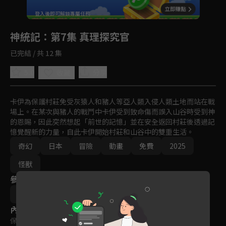
回首頁
登入後即可解鎖專屬任務
Play
神統記
：第7集 真理探究官
已完結 / 共 12 集
5.0
分享
收藏
卡伊為保護村莊免受灰猿人和豬人等亞人類入侵人類土地而站在戰
場上。在某次與豬人的戰鬥中卡伊受到致命傷而誤入山谷時受到神
的恩賜，因此突然想起「前世的記憶」並在安全返回村莊後透過記
憶覺醒新的力量，自此卡伊開始村莊和山谷中的雙重生活。
奇幻
日本
冒險
動畫
免費
2025
怪獸
參與演員
森邦宏
內容標籤
保護級