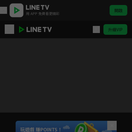
開啟
用 APP 免費看更精彩
升級VIP
神統記
目前未允許這部影片在你所在的地區播放
如有不便請見諒
Unmute
玩遊戲 賺POINTS！