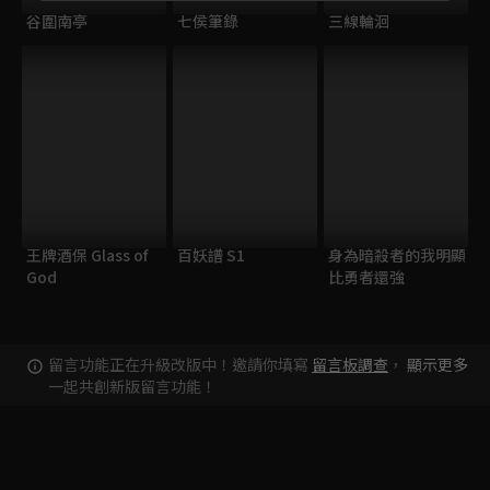
谷圍南亭
七侯筆錄
三線輪洄
王牌酒保 Glass of
百妖譜 S1
身為暗殺者的我明顯
God
比勇者還強
留言功能正在升級改版中！邀請你填寫
留言板調查
，
顯示更多
一起共創新版留言功能！