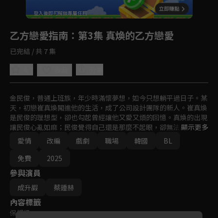
回首頁
登入後即可解鎖專屬任務
Play
乙方戀愛指南
：第3集 真煥的乙方戀愛
已完結 / 共 7 集
4.7
分享
收藏
金民俊，普通上班族，年少時滿懷夢想，如今只想躺平過日子。某
天，初戀崔真煥闖進他的生活，成了公司設計團隊的新人。崔真煥
是民俊的理想型，卻也勾起曾經讓他又愛又煩的回憶。真煥的出現
讓民俊心亂如麻；民俊覺得自己還是那麼不起眼，卻無法忽視這份
顯示更多
熟悉的吸引力。面對這場意外重逢，他該逃避還是面對？
愛情
改編
戲劇
職場
韓國
BL
免費
2025
參與演員
成升嘏
蔡鍾赫
內容標籤
保護級