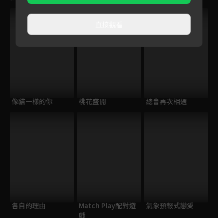
獨家
直接觀看
像貓一樣的你
桃花盛開
總會再次相遇
各自的理由
Match Play配對遊
氣象預報式戀愛
戲