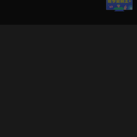
立即登入享受會員權益。
解鎖更多專屬功能，追劇更便利！
登入 / 註冊
巧克科技新媒體股份有限公司