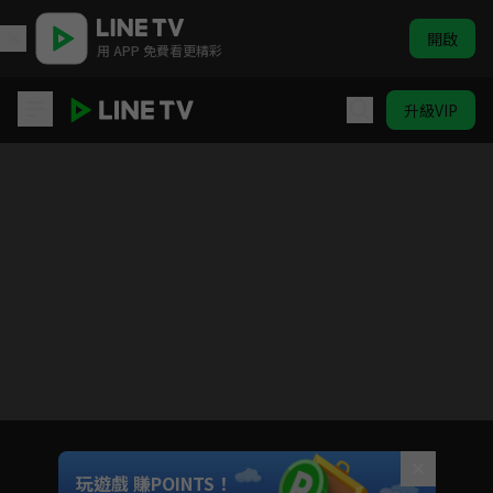
開啟
用 APP 免費看更精彩
升級VIP
乙方戀愛指南
目前未允許這部影片在你所在的地區播放
如有不便請見諒
Unmute
玩遊戲 賺POINTS！