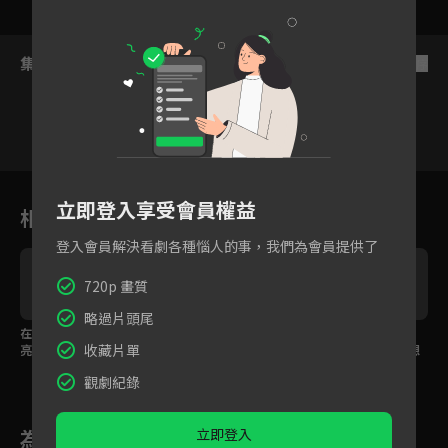
集數列表
反序
1
2
3
4
5
6
立即登入享受會員權益
相關花絮
登入會員解決看劇各種惱人的事，我們為會員提供了
720p 畫質
略過片頭尾
在我眼裡你比夕陽還漂
訪問｜直進男子成升嘏
真的喜歡你到無可救
收藏片單
亮！晚餐吃什麼還要先
＆蔡鍾赫，快來LINE T
藥，即使再不適合也想
索吻解謎？
V收看他們的精彩演出！
跟你在一起！
觀劇紀錄
立即登入
為您推薦