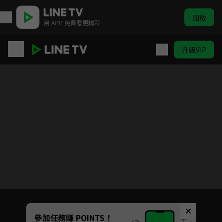
開啟
用 APP 免費看更精彩
升級VIP
度華年
目前未允許這部影片在你所在的地區播放
如有不便請見諒
Unmute
參加任務賺 POINTS！