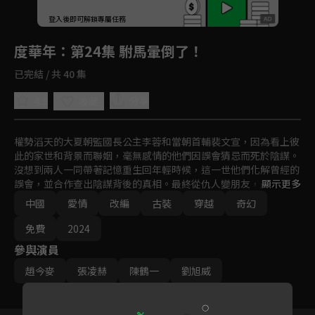
回首頁
登入後即可解鎖專屬任務
Play
度華年
：第24集 駙馬暈倒了！
已完結 / 共 40 集
4.8
分享
收藏
權勢滔天的大夏朝監國長公主李蓉和當朝首輔裴文宣，因為看上彼
此的家世和背景而聯姻，毫無感情的他們因誤會猜忌而死於陰謀。
沒想到兩人一同帶著記憶重生回年輕時候，這一世他們化解曾經的
誤會，並合作查出陰謀背後的真相。最終從仇人變朋友，朋友變情
顯示更多
人，破鏡重圓再次走向彼此。
中國
愛情
改編
古裝
穿越
奇幻
免費
2024
參與演員
趙今麥
張凌赫
陳鶴一
劉旭威