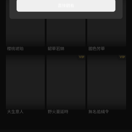
直接觀看
櫻桃琥珀
韶華若錦
國色芳華
VIP
VIP
大生意人
野火蔓延時
無名追緝令