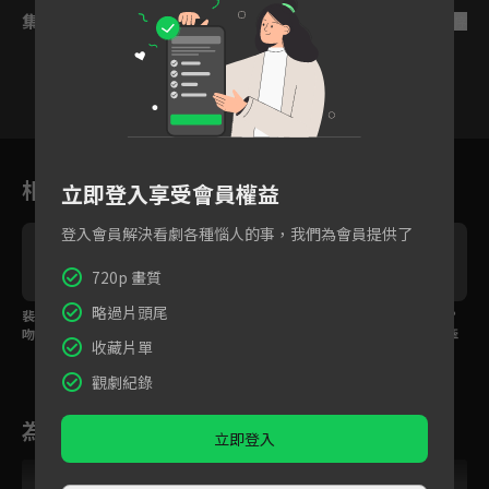
集數列表
反序
21
22
23
24
25
26
2
相關花絮
立即登入享受會員權益
登入會員解決看劇各種惱人的事，我們為會員提供了
720p 畫質
略過片頭尾
裴文宣醋意大發花船強
廢妃欲行刺公主！裴文
預告｜先高甜再高虐？
吻公主！
宣捨身搭救李蓉
張凌赫、趙今麥命運牽
收藏片單
絆重生再愛！
觀劇紀錄
為您推薦
立即登入