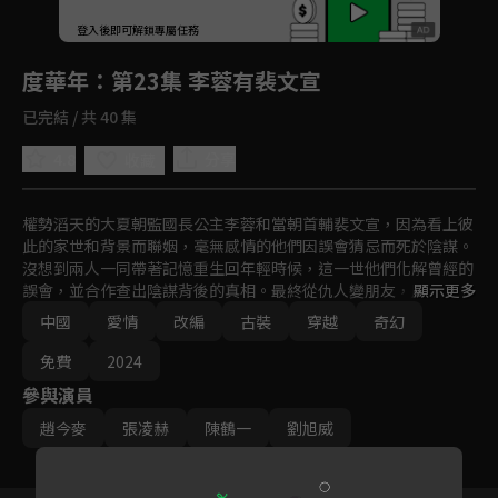
回首頁
登入後即可解鎖專屬任務
Play
度華年
：第23集 李蓉有裴文宣
已完結 / 共 40 集
4.8
分享
收藏
權勢滔天的大夏朝監國長公主李蓉和當朝首輔裴文宣，因為看上彼
此的家世和背景而聯姻，毫無感情的他們因誤會猜忌而死於陰謀。
沒想到兩人一同帶著記憶重生回年輕時候，這一世他們化解曾經的
誤會，並合作查出陰謀背後的真相。最終從仇人變朋友，朋友變情
顯示更多
人，破鏡重圓再次走向彼此。
中國
愛情
改編
古裝
穿越
奇幻
免費
2024
參與演員
趙今麥
張凌赫
陳鶴一
劉旭威