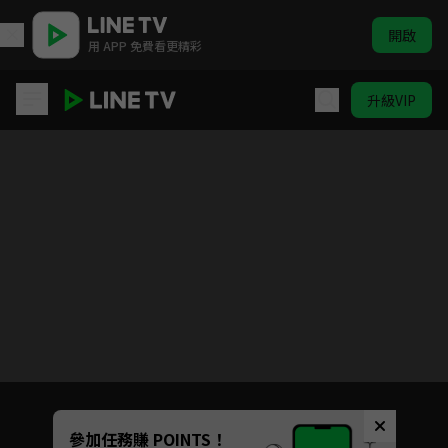
開啟
用 APP 免費看更精彩
升級VIP
度華年
目前未允許這部影片在你所在的地區播放
如有不便請見諒
Unmute
參加任務賺 POINTS！