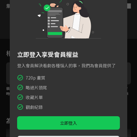
集數列表
反序
20
21
22
23
24
25
2
相關花絮
立即登入享受會員權益
登入會員解決看劇各種惱人的事，我們為會員提供了
720p 畫質
略過片頭尾
裴文宣醋意大發花船強
廢妃欲行刺公主！裴文
預告｜先高甜再高虐？
吻公主！
宣捨身搭救李蓉
張凌赫、趙今麥命運牽
收藏片單
絆重生再愛！
觀劇紀錄
為您推薦
立即登入