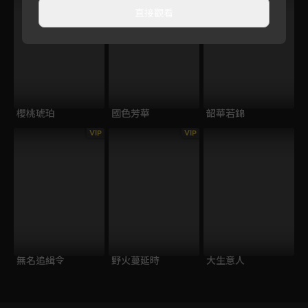
直接觀看
櫻桃琥珀
國色芳華
韶華若錦
VIP
VIP
無名追緝令
野火蔓延時
大生意人