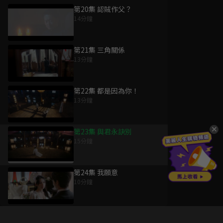
第20集 認賊作父？
14分鐘
第21集 三角關係
13分鐘
第22集 都是因為你！
13分鐘
第23集 與君永訣別
15分鐘
第24集 我願意
10分鐘