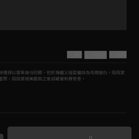
4.7
分享
收藏
赫連錚以督軍身份回歸，他抓捕繼父強娶繼妹為母親復仇。陌雨棠
重聚，陌雨棠絕美戲妝之後卻藏著刺骨恨意。
Play
Video