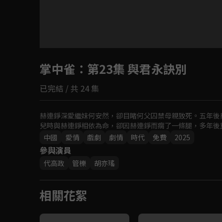
目前未允許這部影片在你所在的地區播放
掌中雀
：第23集 與君永訣別
如有不便請見諒
已完結 / 共 24 集
回首頁
赫連錚深愛繼妹何安然，卻目睹何父囚禁母親致死。五年後
兒時與赫連錚相依為命，卻因赫連錚而瘸了一條腿，多年後
中國
愛情
戲劇
劇情
時代
免費
2025
參與演員
代高政
管櫟
胡亦瑤
相關花絮