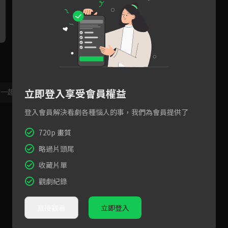
雙向奔赴的愛可遇不可求，兄
含淚憶過往兄弟情，回不去那
兄
妹跨越身份成為彼此救贖！
單純的快樂？
我
立即登入享受會員權益
，一起共創新版留言功能！
顯示更多
登入會員解決看劇各種惱人的事，我們為會員提供了
720p 畫質
略過片頭尾
收藏片單
觀劇紀錄
直接觀看
立即登入