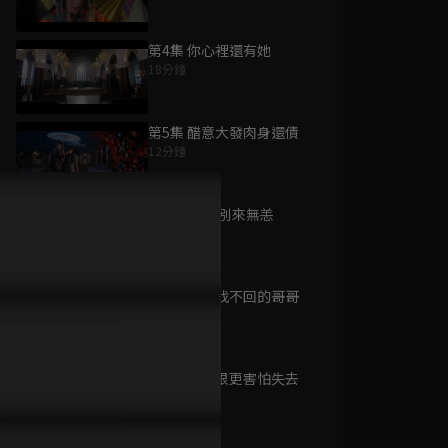
第4集 你心裡還有她
18分鐘
為您推薦
第5集 醋意大發肉身還債
12分鐘
冬天不冷
已完結 / 共 22 集
第6集 阿錚 別來無恙
14分鐘
第7集 再也找不回的哥哥
奪娶
18分鐘
已完結 / 共 42 集
第8集 比起恨更害怕失去
13分鐘
母儀天下