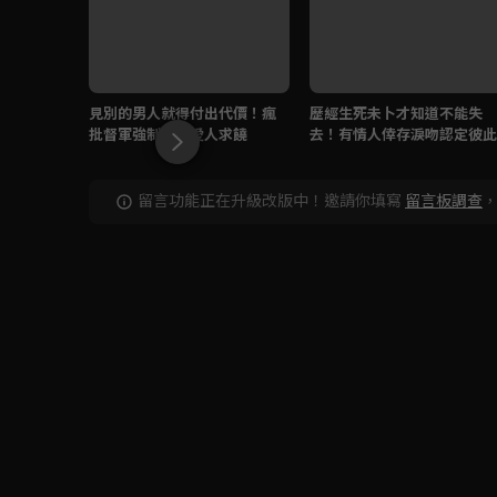
見別的男人就得付出代價！瘋
歷經生死未卜才知道不能失
批督軍強制吻讓愛人求饒
去！有情人倖存淚吻認定彼此
留言功能正在升級改版中！邀請你填寫
留言板調查