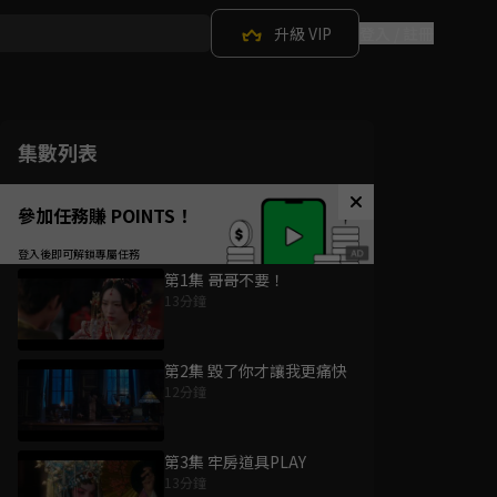
升級 VIP
登入 / 註冊
集數列表
參加任務賺 POINTS！
第1集 哥哥不要！
13分鐘
第2集 毀了你才讓我更痛快
12分鐘
第3集 牢房道具PLAY
13分鐘