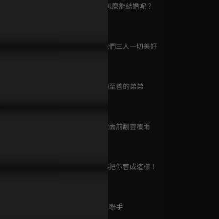
已完結 / 共 33 集
第9集 兄妹怎麼能結婚呢？
15分鐘
第10集 願我們三人一切美好
弟別來無恙感動重逢，一句
醋意大發情火高漲，督軍霸氣
出身卑微遭
她的軌跡
13分鐘
保護你成最深的羈絆！
強吻奪回千金的心！
督軍靠鞭打
已完結 / 共 31 集
第11集 至純至善的弟弟
13分鐘
回到1995愛上你
已完結 / 共 24 集
第12集 情敵面前翻雲覆雨
17分鐘
第13集 是誰把你害成這樣！
大嫁風尚
13分鐘
已完結 / 共 44 集
第14集 惡人聯手
13分鐘