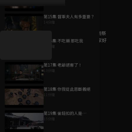
第15集 督軍夫人有多重要？
好康資訊
14分鐘
7/21-8/20，盛夏追劇祭
升級VIP最優惠！獨家好
第16集 不吃藥 那吃我
戲看到飽
14分鐘
7月21日
-
8月20日
第17集 老爺遇害了！
13分鐘
第18集 你我從此恩斷義絕
11分鐘
第19集 偷鈕扣的人是…
15分鐘