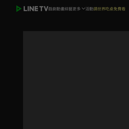
戲劇
動畫
綜藝
更多
活動
請世界吃桌免費看
掌中雀