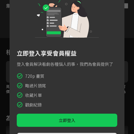
集數列表
反序
10
11
12
13
14
15
1
相關花絮
立即登入享受會員權益
登入會員解決看劇各種惱人的事，我們為會員提供了
720p 畫質
略過片頭尾
見別的男人就得付出代
歷經生死未卜才知道不
雙向奔赴的愛可遇不可
價！瘋批督軍強制吻讓
能失去！有情人倖存淚
求，兄妹跨越身份成為
收藏片單
愛人求饒
吻認定彼此
彼此救贖！
觀劇紀錄
為您推薦
立即登入