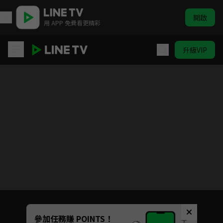
開啟
用 APP 免費看更精彩
升級VIP
掌中雀
目前未允許這部影片在你所在的地區播放
如有不便請見諒
Unmute
參加任務賺 POINTS！