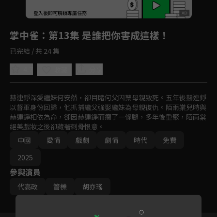
回首頁
登入後即可解鎖專屬任務
Play
掌中雀
：第13集 是誰把你害成這樣！
已完結 / 共 24 集
4.7
分享
收藏
赫連錚深愛繼妹何安然，卻目睹何父囚禁母親致死。五年後赫連錚
以督軍身份回歸，他抓捕繼父強娶繼妹為母親復仇。陌雨棠兒時與
赫連錚相依為命，卻因赫連錚而瘸了一條腿，多年後重聚，陌雨棠
絕美戲妝之後卻藏著刺骨恨意。
中國
愛情
戲劇
劇情
時代
免費
2025
參與演員
代高政
管櫟
胡亦瑤