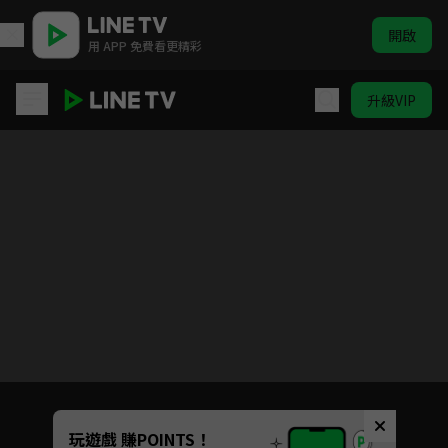
開啟
用 APP 免費看更精彩
升級VIP
歡迎光臨 二代咖啡
目前未允許這部影片在你所在的地區播放
如有不便請見諒
Unmute
玩遊戲 賺POINTS！