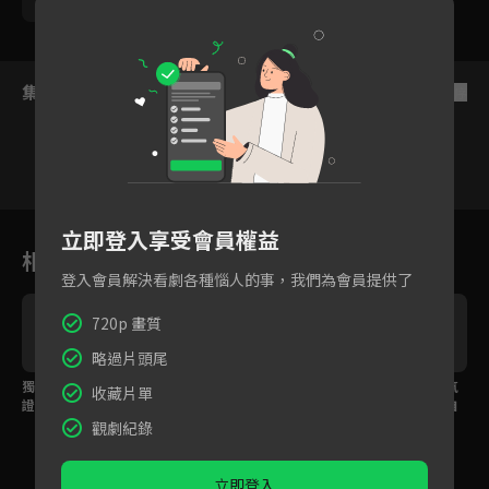
夏于喬
安心亞
蔡昌憲
集數列表
反序
1
2
3
4
5
6
立即登入享受會員權益
相關花絮
登入會員解決看劇各種惱人的事，我們為會員提供了
720p 畫質
略過片頭尾
獨一無二的咖啡被認
咖啡喝太多會變身？李
甜言蜜語、拉花攻勢氣
收藏片單
證！林哲熹熊抱鳳小岳
淳堅持比出高下卻害了
氛太好，林哲熹情不自
「以後賴著你」
自己
禁吻上項婕如！
觀劇紀錄
立即登入