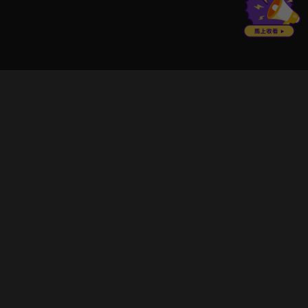
立即登入享受會員權益。
解鎖更多專屬功能，追劇更便利！
登入 / 註冊