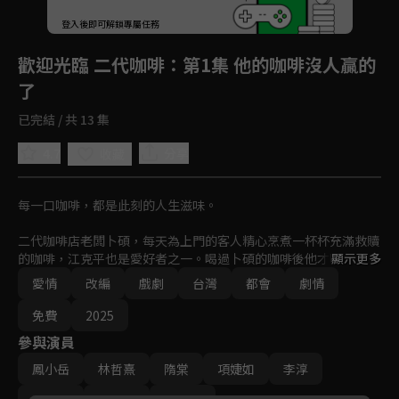
回首頁
登入後即可解鎖專屬任務
Play
歡迎光臨 二代咖啡
：第1集 他的咖啡沒人贏的
了
已完結 / 共 13 集
4.7
分享
收藏
每一口咖啡，都是此刻的人生滋味。

二代咖啡店老闆卜碩，每天為上門的客人精心烹煮一杯杯充滿救贖
的咖啡，江克平也是愛好者之一。喝過卜碩的咖啡後他才明白，咖
顯示更多
啡，有種讓人產生幸福的魔力，他就此踏進咖啡世界，立志要成為
愛情
改編
戲劇
台灣
都會
劇情
一名能帶給別人幸福感的咖啡師，要做出屬於江克平的咖啡！

免費
2025
卜碩的咖啡資歷二十餘年，早已寫下一頁傳奇，卻不收徒，惟認克
參與演員
平，期盼他能青出於藍。一切看似平穩，突然有人對逐漸闖出名堂
的克平招手，邀請他去新咖啡店高就。克平被挖角了！？卜碩又要
鳳小岳
林哲熹
隋棠
項婕如
李淳
回到一個人的二代咖啡嗎？另一場暗潮洶湧的即將展開。