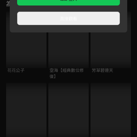
為您推薦
VIP
直接觀看
花花公子
空海【經典數位修
芳草碧連天
復】