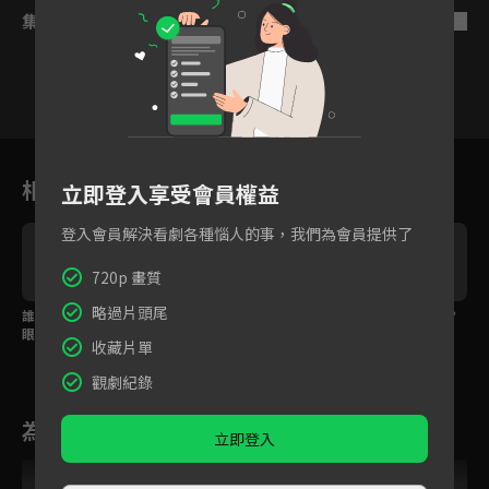
集數列表
反序
1
2
3
4
5
6
相關花絮
立即登入享受會員權益
登入會員解決看劇各種惱人的事，我們為會員提供了
720p 畫質
略過片頭尾
誰跟你橋歸橋路歸路，
誰跟你橋歸橋路歸路，
告白才親一下就想逃？
眼淚就是你愛我的證
眼淚就是你愛我的證
代高政霸氣回吻說明
收藏片單
明！
明！
「我愛你」
觀劇紀錄
為您推薦
立即登入