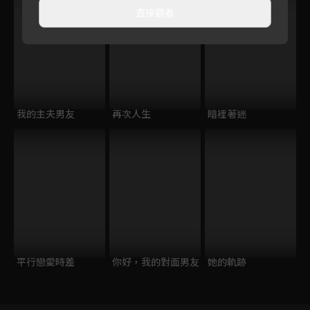
直接觀看
我的主夫男友
再次人生
暗裡著迷
平行戀愛時差
你好，我的對面男友
她的軌跡