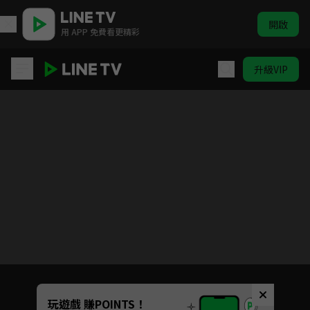
開啟
用 APP 免費看更精彩
升級VIP
雨愛千金
目前未允許這部影片在你所在的地區播放
如有不便請見諒
Unmute
玩遊戲 賺POINTS！