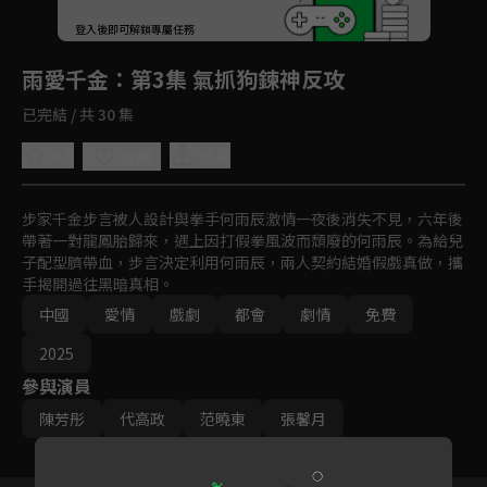
回首頁
登入後即可解鎖專屬任務
Play
雨愛千金
：第3集 氣抓狗鍊神反攻
已完結 / 共 30 集
4.8
分享
收藏
步家千金步言被人設計與拳手何雨辰激情一夜後消失不見，六年後
帶著一對龍鳳胎歸來，遇上因打假拳風波而頹廢的何雨辰。為給兒
子配型臍帶血，步言決定利用何雨辰，兩人契約結婚假戲真做，攜
手揭開過往黑暗真相。
中國
愛情
戲劇
都會
劇情
免費
2025
參與演員
陳芳彤
代高政
范曉東
張馨月