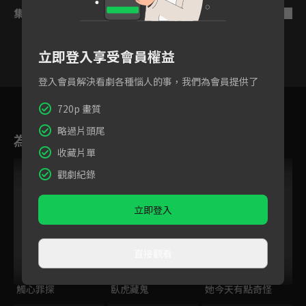
集數列表
反序
立即登入享受會員權益
登入會員解決看劇各種惱人的事，我們為會員提供了
7
8
9
10
11
12
720p 畫質
略過片頭尾
為您推薦
收藏片單
觀劇紀錄
立即登入
直接觀看
觸心罪探
臥虎藏鬼
她今天有點奇怪