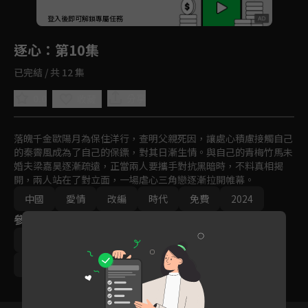
回首頁
登入後即可解鎖專屬任務
Play
逐心
：第10集
已完結 / 共 12 集
0.0
分享
收藏
落魄千金歐陽月為保住洋行，查明父親死因，讓處心積慮接觸自己
的秦霽風成為了自己的保鏢，對其日漸生情。與自己的青梅竹馬未
婚夫梁嘉昊逐漸疏遠，正當兩人要攜手對抗黑暗時，不料真相揭
開，兩人站在了對立面，一場虐心三角戀逐漸拉開帷幕。
中國
愛情
改編
時代
免費
2024
參與演員
黑澤
徐軫軫
王星瑋
魏巍
李紫伊
周怡潼
萬笙
項泰誠
王蕾