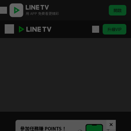
開啟
用 APP 免費看更精彩
升級VIP
逐心
目前未允許這部影片在你所在的地區播放
如有不便請見諒
Unmute
參加任務賺 POINTS！