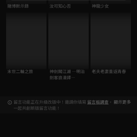
賭博默示錄
汝可知心否
神龍少女
末世二輪之旅
神劍闖江湖 ―明治
老夫老妻重返青春
劍客浪漫譚―
留言功能正在升級改版中！邀請你填寫
留言板調查
，
顯示更多
一起共創新版留言功能！