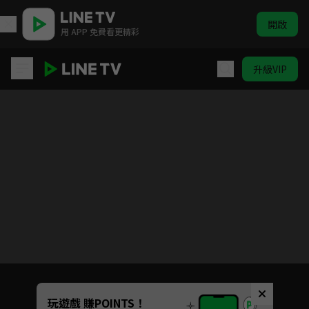
開啟
用 APP 免費看更精彩
升級VIP
魔法騎士雷阿斯
目前未允許這部影片在你所在的地區播放
如有不便請見諒
Unmute
玩遊戲 賺POINTS！