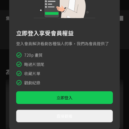
集數列表
反序
立即登入享受會員權益
登入會員解決看劇各種惱人的事，我們為會員提供了
21
22
23
24
25
26
2
720p 畫質
略過片頭尾
為您推薦
收藏片單
觀劇紀錄
立即登入
直接觀看