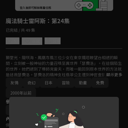
回首頁
登入後即可解鎖專屬任務
Play
魔法騎士雷阿斯
：第24集
已完結 / 共 49 集
5.0
分享
收藏
獅堂光、龍咲海、鳳凰寺風三位少女在東京鐵塔瞭望台相遇的瞬
間，立刻被一股神祕的力量召喚至異世界「瑟費洛」。在這個陌生
的世界，她們遇到了導師克雷夫，而唯一能回到原本世界的方法就
是拯救瑟費洛。瑟費洛的精神支柱翡翠公主遭到神官查凱多幽禁，
顯示更多
查凱多也派遣手下愛爾希歐蕾追擊小光、小海、小風三位少女。在
友情
奇幻
日本
冒險
動畫
免費
即將被恐懼吞噬而崩壞的異世界瑟費洛，小光等人又該如何成為魔
法騎士，駕馭魔神成功救出翡翠公主呢？
2000年以前
參與演員
平野俊弘
內容標籤
保護級