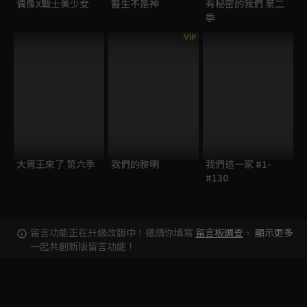
偶像X戰士美少女
醫生不是神
有秘密的我們 第二
季
VIP
大胃王來了 第六季
我們的黎明
我們這一家 #1-
#130
留言功能正在升級改版中！邀請你填寫
留言板調查
，
顯示更多
一起共創新版留言功能！