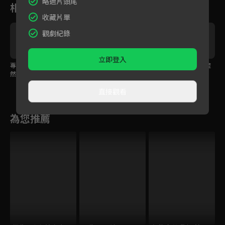
略過片頭尾
相關花絮
收藏片單
觀劇紀錄
立即登入
專訪｜創作新秀小歐竟
專訪｜饒舌新星ZX芷軒
專訪｜唐翊家特色唱腔
然是戀愛腦？！
給你滿滿不同的舞台魅
克服舞台恐懼！
力！
直接觀看
為您推薦