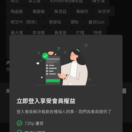
阿沁
梁文音
Kimberley陳芳語
陳子鴻
陶晶瑩
黃國倫
吳昱廷
黃韻玲
宋念宇
郭芝吟（吱吱）
蔡旻佑
鄭怡
蓋兒Gail
黃大煒
李浩瑋
黃偉晉
叮噹
持修
李千娜
艾薇
黃宣
曾沛慈
林宥嘉
蕭敬騰
內容標籤
普遍級
集數列表
反序
立即登入享受會員權益
登入會員解決看劇各種惱人的事，我們為會員提供了
720p 畫質
1
2
3
4
5
6
7