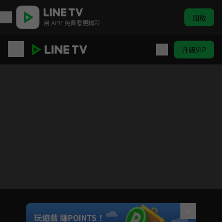
開啟
用 APP 免費看更精彩
升級VIP
大學聲YOUNG VOICE
目前未允許這部影片在你所在的地區播放
如有不便請見諒
Unmute
玩遊戲 賺POINTS！