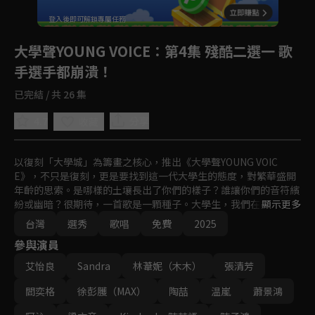
回首頁
登入後即可解鎖專屬任務
Play
大學聲YOUNG VOICE
：第4集 殘酷二選一 歌
手選手都崩潰！
已完結 / 共 26 集
4.7
分享
收藏
以復刻「大學城」為籌畫之核心，推出《大學聲YOUNG VOIC
E》，不只是復刻，更是要找到這一代大學生的態度，對繁華盛開
年齡的思索。是哪樣的土壤長出了你們的樣子？誰讓你們的音符繽
紛或幽暗？很期待，一首歌是一顆種子。大學生，我們在找你！藉
顯示更多
由尋找、競賽，傾聽大學之聲。
台灣
選秀
歌唱
免費
2025
參與演員
艾怡良
Sandra
林葦妮（木木）
張清芳
閻奕格
徐彭臒（MAX）
陶喆
温嵐
蕭景鴻