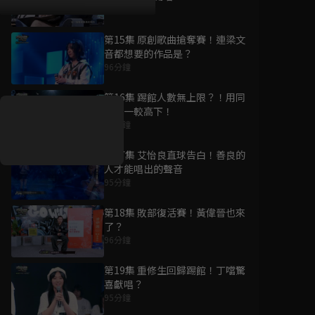
95分鐘
第15集 原創歌曲搶奪賽！連梁文
音都想要的作品是？
好康資訊
96分鐘
第16集 踢館人數無上限？！用同
7/21-8/20，盛夏追劇祭
首歌一較高下！
升級VIP最優惠！獨家好
95分鐘
戲看到飽
第17集 艾怡良直球告白！善良的
7月21日
-
8月20日
人才能唱出的聲音
95分鐘
第18集 敗部復活賽！黃偉晉也來
了？
96分鐘
第19集 重修生回歸踢館！丁噹驚
喜獻唱？
95分鐘