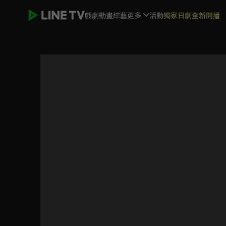
戲劇
動畫
綜藝
更多
活動
獨家日劇全新開播
大學聲YOUNG VOICE