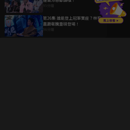
連曾沛慈都讚嘆！
95分鐘
第26集 誰能登上冠軍寶座？林宥
嘉蕭敬騰重磅登場！
96分鐘
升級方案
客服中心
會員權益
關於我們
VIP方案
服務公告
用戶服務條款
廣告刊登
主題訂閱
常見問題
付費服務條款
行銷合作
工作機會