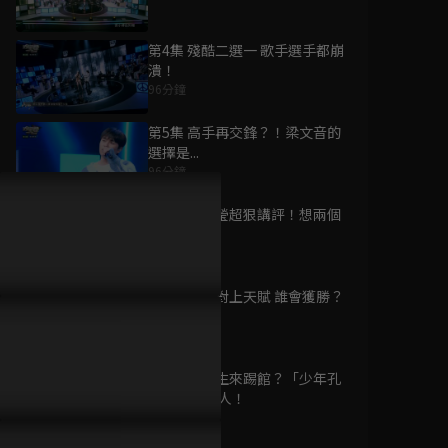
第4集 殘酷二選一 歌手選手都崩
潰！
96分鐘
為您推薦
第5集 高手再交鋒？！梁文音的
選擇是...
96分鐘
偶像X戰士美少女
已完結 / 共 51 集
第6集 陶晶瑩超狠講評！想兩個
都淘汰？
96分鐘
第7集 努力對上天賦 誰會獲勝？
醫生不是神
95分鐘
已完結 / 共 130 集
第8集 高中生來踢館？「少年孔
劉」驚呆眾人！
96分鐘
有秘密的我們 第二