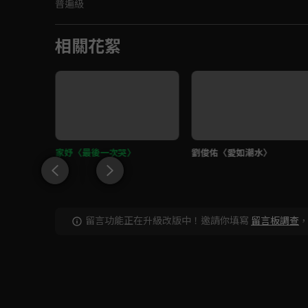
普遍級
相關花絮
sh〉
家妤〈最後一次哭〉
劉俊佑〈愛如潮水〉
留言功能正在升級改版中！邀請你填寫
留言板調查