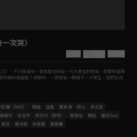
後一次哭〉
4.7
分享
收藏
OICE》，不只是復刻，更是要找到這一代大學生的態度，對繁華盛開
音符繽紛或幽暗？很期待，一首歌是一顆種子。大學生，我們在找
Play
徐彭臒（MAX）
陶喆
温嵐
蕭景鴻
阿沁
梁文音
黃韻玲
宋念宇
郭芝吟（吱吱）
蔡旻佑
鄭怡
蓋兒Gail
Video
黃宣
曾沛慈
林宥嘉
蕭敬騰