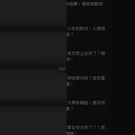
季
第9集 雙人合唱賽！連原唱都自
已完結 / 共 16 集
嘆不如？！
96分鐘
第10集 原子少年的對決！人類唱
大胃王來了 第六季
得出這個聲音？
已完結 / 共 20 集
95分鐘
第11集 艾怡良也想上台拼了？踢
館者來勢洶洶！
96分鐘
P25預告｜小歐自創曲告白導
EP25預告｜墊底選手逆襲搶奪
美樂蒂〈心
我們的黎明
VIP
！大獲好評離冠軍只差一
最後門票！獨特唱腔曾沛慈感
已完結 / 共 1 集
第12集 昔日師徒鬧分歧？這些重
？
嘆：唱得真好
修生不容小覷！
96分鐘
第13集 社會大學來踢館！選手把
我們這一家 #1-#130
比賽當演唱會？
已完結 / 共 130 集
96分鐘
第14集 李千娜女兒也來了？！民
歌天后現場開唱！