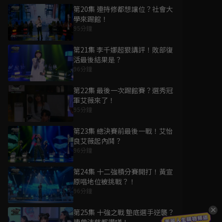
第20集 連持修都想讓位？社會大
學來踢館！
95分鐘
第21集 李千娜超狠講評！敗部復
活最後結果是？
96分鐘
第22集 最後一次踢館賽？選秀冠
軍艾薇來了！
95分鐘
第23集 總決賽前最後一戰！艾怡
良艾薇起內鬨？
96分鐘
第24集 十二強積分賽開打！黃宣
原唱地位被挑戰？！
96分鐘
第25集 十強之戰 墊底選手逆襲？