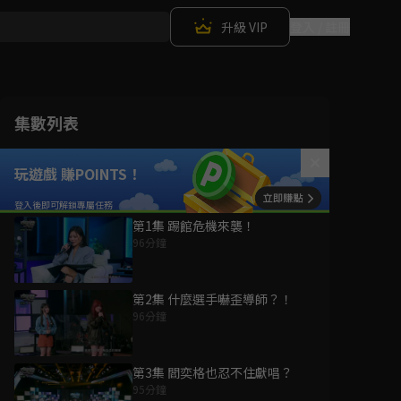
升級 VIP
登入 / 註冊
集數列表
玩遊戲 賺POINTS！
第1集 踢館危機來襲！
96分鐘
第2集 什麼選手嚇歪導師？！
96分鐘
第3集 閻奕格也忍不住獻唱？
95分鐘