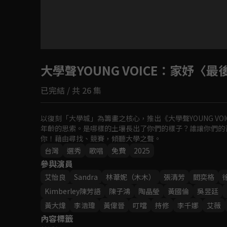
大學聲YOUNG VOICE
：家妤〈最
已完結 / 共 26 集
以復刻「大學城」為籌畫之核心，推出《大學聲YOUNG V
年齡的思索。是哪樣的土壤長出了你們的樣子？誰讓你們的
你！藉由尋找、競賽，傾聽大學之聲。
台灣
選秀
歌唱
免費
2025
參與演員
艾怡良
Sandra
林葦妮（木木）
張清芳
閻奕格
Kimberley陳芳語
陳子鴻
陶晶瑩
黃國倫
吳昱廷
黃大煒
李浩瑋
黃偉晉
叮噹
持修
李千娜
艾薇
內容標籤