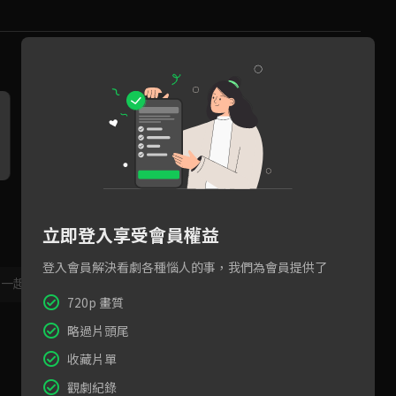
HAKU〈該怎麼辦〉
唐翊家〈獨上C樓〉
E
師
步
立即登入享受會員權益
登入會員解決看劇各種惱人的事，我們為會員提供了
，一起共創新版留言功能！
顯示更多
720p 畫質
略過片頭尾
收藏片單
觀劇紀錄