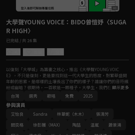
登入後即可解鎖專屬任務
Play
大學聲YOUNG VOICE
：BIDO曾愷妤〈SUGA
R HIGH〉
已完結 / 共 26 集
4.7
分享
收藏
以復刻「大學城」為籌畫之核心，推出《大學聲YOUNG VOIC
E》，不只是復刻，更是要找到這一代大學生的態度，對繁華盛開
年齡的思索。是哪樣的土壤長出了你們的樣子？誰讓你們的音符繽
紛或幽暗？很期待，一首歌是一顆種子。大學生，我們在找你！藉
顯示更多
由尋找、競賽，傾聽大學之聲。
台灣
選秀
歌唱
免費
2025
參與演員
艾怡良
Sandra
林葦妮（木木）
張清芳
閻奕格
徐彭臒（MAX）
陶喆
温嵐
蕭景鴻