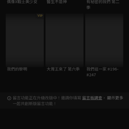
偶像X戰士美少女
醫生不是神
有秘密的我們 第二
季
VIP
我們的黎明
大胃王來了 第六季
我們這一家 #196-
#247
留言功能正在升級改版中！邀請你填寫
留言板調查
，
顯示更多
一起共創新版留言功能！