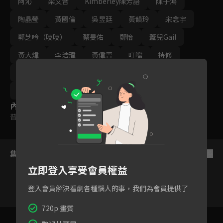
阿沁
梁文音
Kimberley陳芳語
陳子鴻
陶晶瑩
黃國倫
吳昱廷
黃韻玲
宋念宇
郭芝吟（吱吱）
蔡旻佑
鄭怡
蓋兒Gail
黃大煒
李浩瑋
黃偉晉
叮噹
持修
李千娜
艾薇
黃宣
曾沛慈
林宥嘉
蕭敬騰
內容標籤
普遍級
集數列表
反序
立即登入享受會員權益
登入會員解決看劇各種惱人的事，我們為會員提供了
720p 畫質
1
2
3
4
5
6