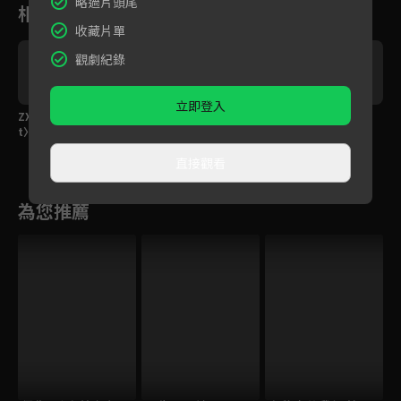
略過片頭尾
相關花絮
收藏片單
觀劇紀錄
立即登入
實
ZX芷軒〈Day&Nigh
BIDO曾愷妤〈SUGAR
冰塊〈橄欖樹〉
L
t〉
HIGH〉
T
直接觀看
為您推薦