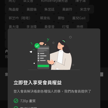
阿沁
梁文音
Kimberley陳芳語
陳子鴻
陶晶瑩
黃國倫
吳昱廷
黃韻玲
宋念宇
郭芝吟（吱吱）
蔡旻佑
鄭怡
蓋兒Gail
黃大煒
李浩瑋
黃偉晉
叮噹
持修
李千娜
艾薇
黃宣
曾沛慈
林宥嘉
蕭敬騰
內容標籤
普遍級
集數列表
反序
立即登入享受會員權益
登入會員解決看劇各種惱人的事，我們為會員提供了
720p 畫質
1
2
3
4
5
6