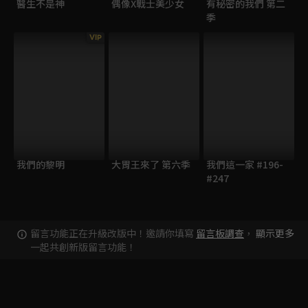
醫生不是神
偶像X戰士美少女
有秘密的我們 第二
季
VIP
我們的黎明
大胃王來了 第六季
我們這一家 #196-
#247
留言功能正在升級改版中！邀請你填寫
留言板調查
，
顯示更多
一起共創新版留言功能！