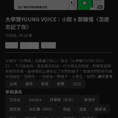
登入後即可解鎖專屬任務
Play
大學聲YOUNG VOICE
：小歐 x 鄭馥儀〈怎麼
忘記了你〉
已完結 / 共 26 集
4.7
分享
收藏
以復刻「大學城」為籌畫之核心，推出《大學聲YOUNG VOIC
E》，不只是復刻，更是要找到這一代大學生的態度，對繁華盛開
年齡的思索。是哪樣的土壤長出了你們的樣子？誰讓你們的音符繽
紛或幽暗？很期待，一首歌是一顆種子。大學生，我們在找你！藉
顯示更多
由尋找、競賽，傾聽大學之聲。
台灣
選秀
歌唱
免費
2025
參與演員
艾怡良
Sandra
林葦妮（木木）
張清芳
閻奕格
徐彭臒（MAX）
陶喆
温嵐
蕭景鴻