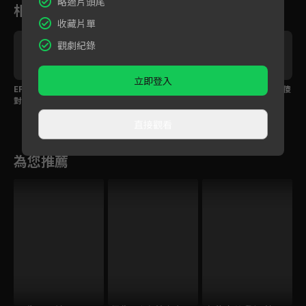
略過片頭尾
相關花絮
收藏片單
觀劇紀錄
立即登入
人
EP10預告｜昔日戰友變
小歐 x 鄭馥儀〈怎麼忘
賀群 x Ashlee艾許〈傻
品
對手！原子少年對決誰
記了你〉
瓜與野丫頭〉
l
能脫穎而出？
直接觀看
為您推薦