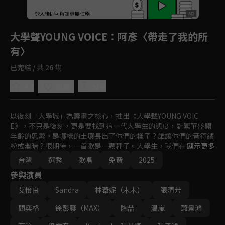
登入後即可解鎖專屬任務
Play
大學聲YOUNG VOICE
：阿彥〈帶走了我的所
有〉
已完結 / 共 26 集
4.7
分享
收藏
以復刻「大學城」為籌畫之核心，推出《大學聲YOUNG VOIC
E》，不只是復刻，更是要找到這一代大學生的態度，對繁華盛開
年齡的思索。是哪樣的土壤長出了你們的樣子？誰讓你們的音符繽
紛或幽暗？很期待，一首歌是一顆種子。大學生，我們在找你！藉
顯示更多
由尋找、競賽，傾聽大學之聲。
台灣
選秀
歌唱
免費
2025
參與演員
艾怡良
Sandra
林葦妮（木木）
張清芳
閻奕格
徐彭臒（MAX）
陶喆
温嵐
蕭景鴻