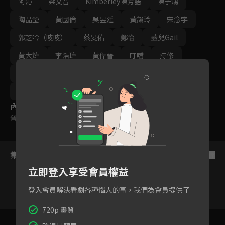
阿沁
梁文音
Kimberley陳芳語
陳子鴻
陶晶瑩
黃國倫
吳昱廷
黃韻玲
宋念宇
郭芝吟（吱吱）
蔡旻佑
鄭怡
蓋兒Gail
黃大煒
李浩瑋
黃偉晉
叮噹
持修
李千娜
艾薇
黃宣
曾沛慈
林宥嘉
蕭敬騰
內容標籤
普遍級
集數列表
反序
立即登入享受會員權益
登入會員解決看劇各種惱人的事，我們為會員提供了
720p 畫質
1
2
3
4
5
6