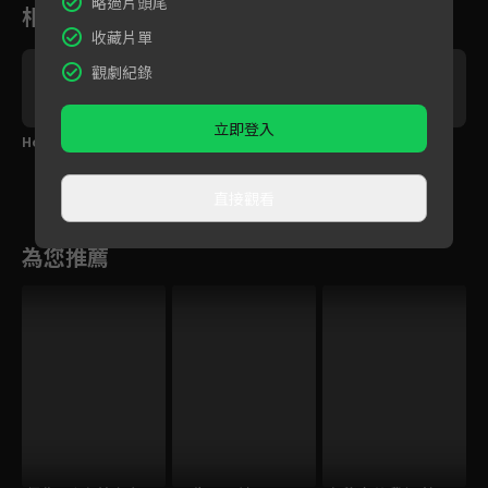
略過片頭尾
相關花絮
收藏片單
觀劇紀錄
立即登入
Howie〈享受孤獨〉
阿彥〈帶走了我的所
Ashlee艾許〈成全〉
有〉
直接觀看
為您推薦