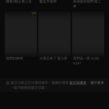
偶像X戰士美少女
醫生不是神
有秘密的我們 第二
季
VIP
我們的黎明
大胃王來了 第六季
我們這一家 #196-
#247
留言功能正在升級改版中！邀請你填寫
留言板調查
，
顯示更多
一起共創新版留言功能！