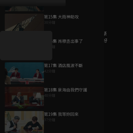
第15集 大雨神助攻
好康資訊
38分鐘
7/21-8/20，盛夏追劇祭
升級VIP最優惠！獨家好
第16集 肖穆丞出事了
戲看到飽
35分鐘
7月21日
-
8月20日
第17集 酒店風波不斷
42分鐘
第18集 泉海由我們守護
48分鐘
第19集 我等妳回來
37分鐘