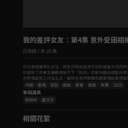
目前未允許這部影片在你所在的地區播放
我的差評女友
如有不便請見諒
：第4集 意外受困相
已完結 / 共 20 集
回首頁
在社會底層掙扎求生，把負評視為宣洩手段和維權方式的市
中遇到了完美主義眼裡容不下「負評」的泉海飯店總監肖穆
含熱情面對工作及生活。最終在易然顛覆悲觀愛情故事標籤
中國
愛情
家庭
戲劇
都會
喜劇
免費
2025
參與演員
邢昭林
盧洋洋
相關花絮