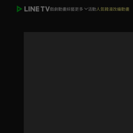
戲劇
動畫
綜藝
更多
活動
人氣韓漫改編動畫
我的差評女友