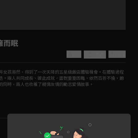
擁而眠
4.7
分享
收藏
井女孩易然，得到了一次天降的五星級飯店體驗機會。在體驗過程
丞。兩人共同成長、彼此成就，面對重重困難，依然百折不撓，飽
的同時，兩人也收穫了親情友情的勵志愛情故事。
Play
Video