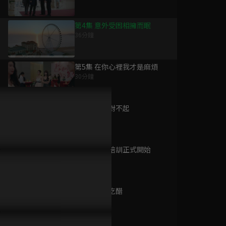
第4集 意外受困相擁而眠
36分鐘
為您推薦
第5集 在你心裡我才是麻煩
30分鐘
他跨越山海而來
已完結 / 共 20 集
第6集 易然對不起
35分鐘
第7集 入職培訓正式開始
有你的時光裡
43分鐘
已完結 / 共 32 集
第8集 爭風吃醋
38分鐘
再次人生