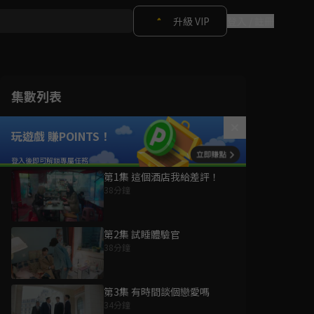
升級 VIP
登入 / 註冊
集數列表
玩遊戲 賺POINTS！
第1集 這個酒店我給差評！
38分鐘
第2集 試睡體驗官
38分鐘
第3集 有時間談個戀愛嗎
34分鐘