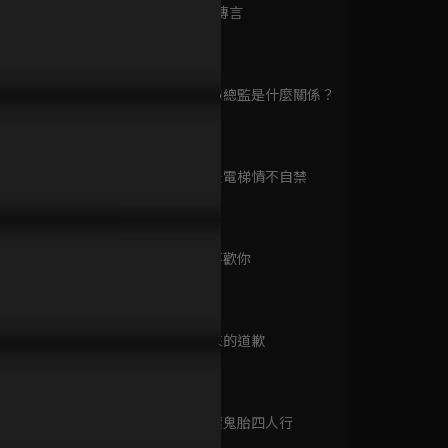
已完結 / 共 24 集
第9集 鬧鬼傳言
36分鐘
第10集 你和總監是什麼關係？
原來是老師啊
39分鐘
角關係情敵間的比拼！邢昭
男友被欺負盧洋洋拿起酒瓶就
這才是怦然
已完結 / 共 40 集
神換位就要和盧洋洋走一
衝！沒想到對方卻是邢昭林的
總喝醉主動
！
爸爸？
第11集 酒後電梯情不自禁
37分鐘
結婚前規則
已完結 / 共 38 集
第12集 我喜歡你
40分鐘
第13集 遲來的道歉
你是我的美味
40分鐘
已完結 / 共 23 集
第14集 各懷鬼胎四人行
41分鐘