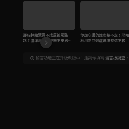
邢昭林給驚喜不成反被罵整
你想守護的誰也搶不走！邢昭
路？盧洋洋一吻安撫不安男
林用吻回敬盧洋洋堅信不移
友！
留言功能正在升級改版中！邀請你填寫
留言板調查