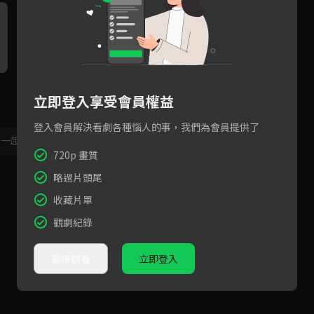
最強女友道歉法！盧洋洋萬能
什麼都不要我只要你，邢昭林
四
立即登入享受會員權益
券讓邢昭林秒消氣！
受傷盧洋洋嘴硬卻滿是擔心
林
起
登入會員解決看劇各種惱人的事，我們為會員提供了
，一起共創新版留言功能！
顯示更多
720p 畫質
略過片頭尾
收藏片單
觀劇紀錄
直接觀看
立即登入