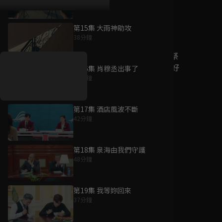
第15集 大雨神助攻
好康資訊
38分鐘
7/21-8/20，盛夏追劇祭
升級VIP最優惠！獨家好
第16集 肖穆丞出事了
戲看到飽
35分鐘
7月21日
-
8月20日
第17集 酒店風波不斷
42分鐘
第18集 泉海由我們守護
48分鐘
第19集 我等妳回來
37分鐘