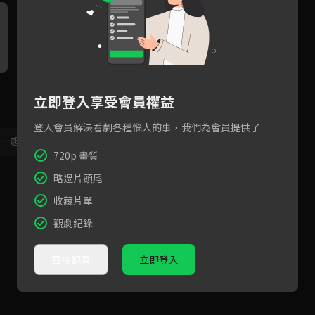
最強女友道歉法！盧洋洋萬能
什麼都不要我只要你，邢昭林
四
立即登入享受會員權益
券讓邢昭林秒消氣！
受傷盧洋洋嘴硬卻滿是擔心
林
起
登入會員解決看劇各種惱人的事，我們為會員提供了
，一起共創新版留言功能！
顯示更多
720p 畫質
略過片頭尾
收藏片單
觀劇紀錄
直接觀看
立即登入