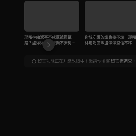
邢昭林給驚喜不成反被罵整
你想守護的誰也搶不走！邢昭
路？盧洋洋一吻安撫不安男
林用吻回敬盧洋洋堅信不移
友！
留言功能正在升級改版中！邀請你填寫
留言板調查