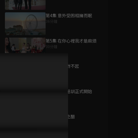
第4集 意外受困相擁而眠
36分鐘
為您推薦
第5集 在你心裡我才是麻煩
30分鐘
他跨越山海而來
已完結 / 共 20 集
第6集 易然對不起
35分鐘
第7集 入職培訓正式開始
有你的時光裡
43分鐘
已完結 / 共 32 集
第8集 爭風吃醋
38分鐘
再次人生