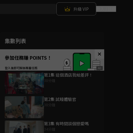
升級 VIP
登入 / 註冊
集數列表
參加任務賺 POINTS！
第1集 這個酒店我給差評！
38分鐘
第2集 試睡體驗官
38分鐘
第3集 有時間談個戀愛嗎
34分鐘