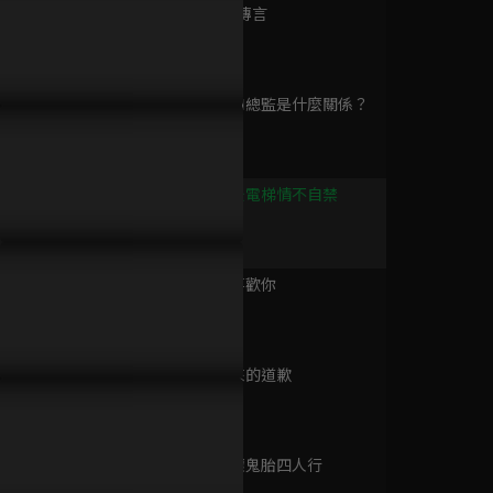
已完結 / 共 24 集
第9集 鬧鬼傳言
36分鐘
第10集 你和總監是什麼關係？
原來是老師啊
39分鐘
角關係情敵間的比拼！邢昭
男友被欺負盧洋洋拿起酒瓶就
這才是怦然
已完結 / 共 40 集
神換位就要和盧洋洋走一
衝！沒想到對方卻是邢昭林的
總喝醉主動
！
爸爸？
第11集 酒後電梯情不自禁
37分鐘
結婚前規則
已完結 / 共 38 集
第12集 我喜歡你
40分鐘
第13集 遲來的道歉
你是我的美味
40分鐘
已完結 / 共 23 集
第14集 各懷鬼胎四人行
41分鐘