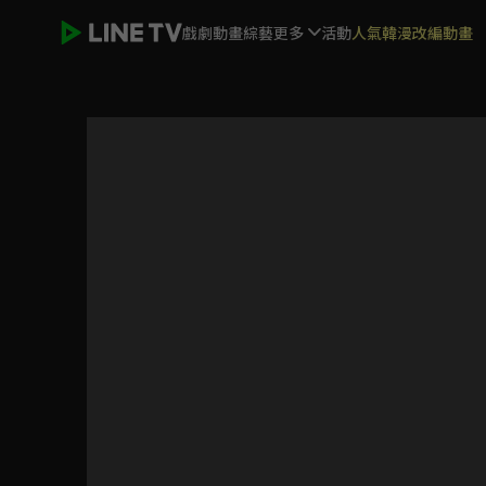
戲劇
動畫
綜藝
更多
活動
人氣韓漫改編動畫
我的差評女友