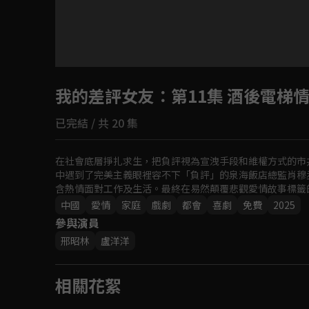
目前未允許這部影片在你所在的地區播放
我的差評女友
如有不便請見諒
：第11集 酒後電梯
已完結 / 共 20 集
回首頁
在社會底層掙扎求生，把負評視為宣洩手段和維權方式的市
中遇到了完美主義眼裡容不下「負評」的泉海飯店總監肖穆
含熱情面對工作及生活。最終在易然顛覆悲觀愛情故事標籤
中國
愛情
家庭
戲劇
都會
喜劇
免費
2025
參與演員
邢昭林
盧洋洋
相關花絮