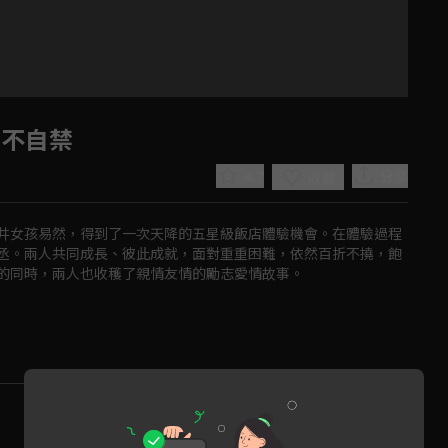
情不自禁
4.7
分享
收藏
井女孩易然，得到了一次天降的五星級飯店體驗機會。在體驗過程
丞。兩人共同成長、彼此成就，面對重重困難，依然百折不撓，飽
的同時，兩人也收穫了親情友情的勵志愛情故事。
Play
Video