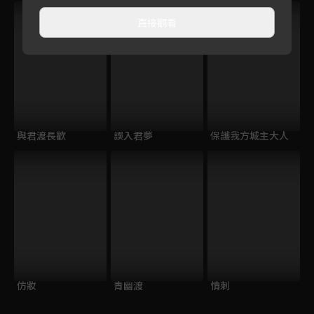
直接觀看
與君渡長歡
誤入君夢
保護我方城主大人
仿妝
青幽渡
情刺