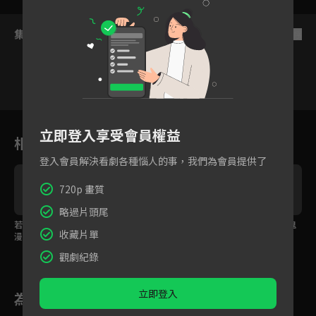
集數列表
反序
16
17
18
19
20
21
2
立即登入享受會員權益
相關花絮
登入會員解決看劇各種惱人的事，我們為會員提供了
720p 畫質
略過片頭尾
若違誓言天誅地滅！浪
夫人執意求休書，將軍
狗狗能通靈？裝神弄鬼
收藏片單
漫天燈告白「此生只愛
怒吻宣示主權！
才是逼出口供的方式！
你一人」
觀劇紀錄
立即登入
為您推薦