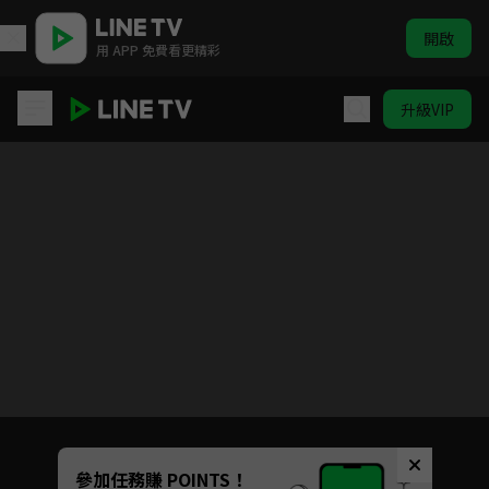
開啟
用 APP 免費看更精彩
升級VIP
將軍府來了個小廚娘之落難千金
目前未允許這部影片在你所在的地區播放
如有不便請見諒
Unmute
參加任務賺 POINTS！