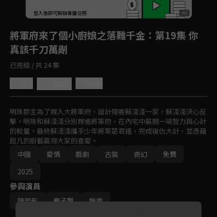
回首頁
登入後即可解鎖專屬任務
Play
將軍府來了個小廚娘之落難千金
：第19集 你
真該千刀萬剮
已完結 / 共 24 集
4.7
分享
收藏
明珠郡主為了嫁入大將軍府，設計殘害蘇淺淺一家，蘇淺淺決心反
擊。明珠和蘇淺淺分別嫁進將軍府，在內宅中展開一場智力與心計
的較量。最終蘇淺淺攜手少年將軍楚君遙，完成復仇大計，並憑藉
超凡的廚藝贏得大家的喜愛。
中國
愛情
戲劇
古裝
奇幻
免費
2025
參與演員
陳芳彤
嚴子賢
施南