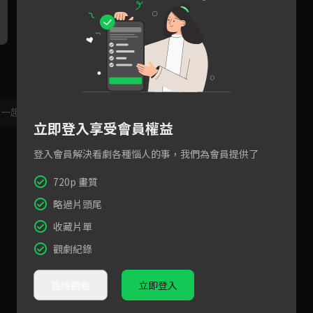
殘疾將軍的特別嗜好？為救自
做我的女人還是我的奴隸？愛
預
己竟靠愛人鮮血站起來
而不得只能烙印綁在身邊
仇
，一起共創新版留言功能！
顯示更多
立即登入享受會員權益
登入會員解決看劇各種惱人的事，我們為會員提供了
720p 畫質
略過片頭尾
收藏片單
觀劇紀錄
直接觀看
立即登入