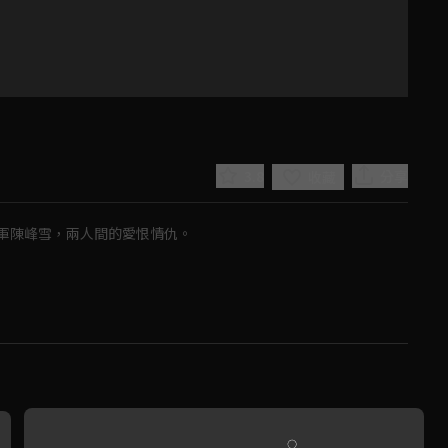
3.8
分享
收藏
軍陳峰雪，兩人間的愛恨情仇。
Play
Video