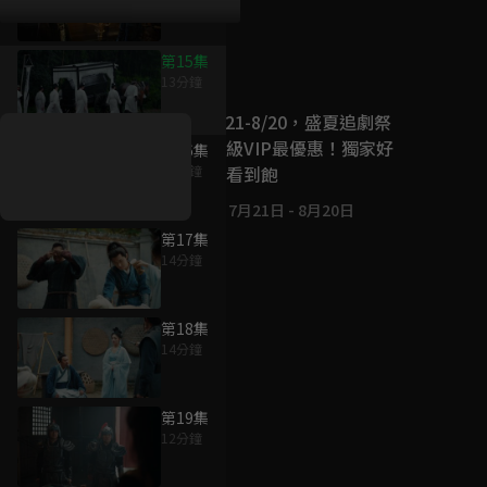
第15集
好康資訊
13分鐘
7/21-8/20，盛夏追劇祭
升級VIP最優惠！獨家好
第16集
戲看到飽
12分鐘
7月21日
-
8月20日
第17集
14分鐘
第18集
14分鐘
第19集
12分鐘