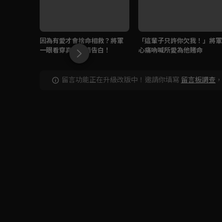
因為有愛才會捨命相救？將軍
「這輩子只許你欠我！」將軍
一眼看穿真心深情告白！
心痛吶喊所愛為他賭命
留言功能正在升級改版中！邀請你填寫
留言板調查