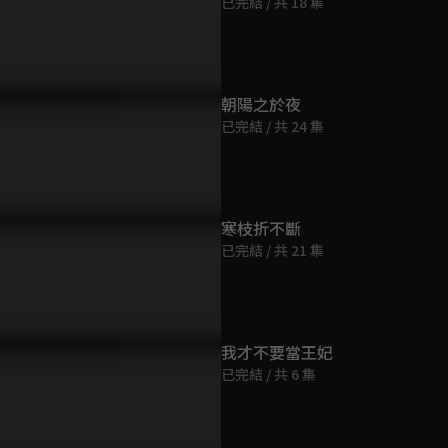
已完結 / 共 18 集
第9集
14分鐘
告｜舊愛成宿敵，跨越血海
第10集
恨也要相愛！
朝陽之於夜
15分鐘
已完結 / 共 24 集
第11集
15分鐘
寒枝折不斷
已完結 / 共 21 集
第12集
14分鐘
第13集
我才不要當王妃
15分鐘
已完結 / 共 6 集
第14集
14分鐘