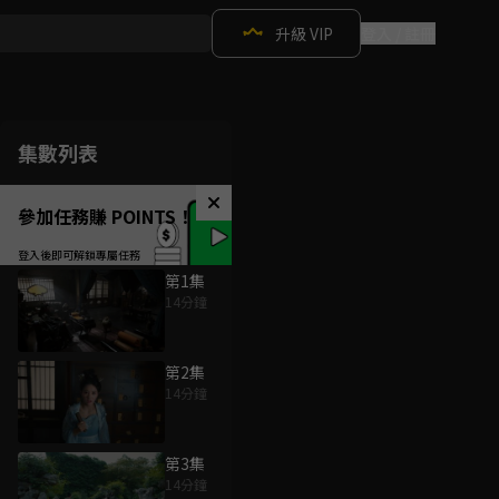
升級 VIP
登入 / 註冊
集數列表
參加任務賺 POINTS！
第1集
14分鐘
第2集
14分鐘
第3集
14分鐘