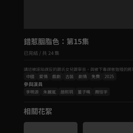
目前未允許這部影片在你所在的地區播放
錯惹胭脂色
如有不便請見諒
：第15集
已完結 / 共 24 集
回首頁
講述被誣陷謀反的蕭氏女兒蕭寧芸，與被下毒謀害致殘的將
中國
愛情
戲劇
古裝
劇情
免費
2025
參與演員
李明源
朱麗嵐
趙熙玥
董子鳴
周恒宇
相關花絮