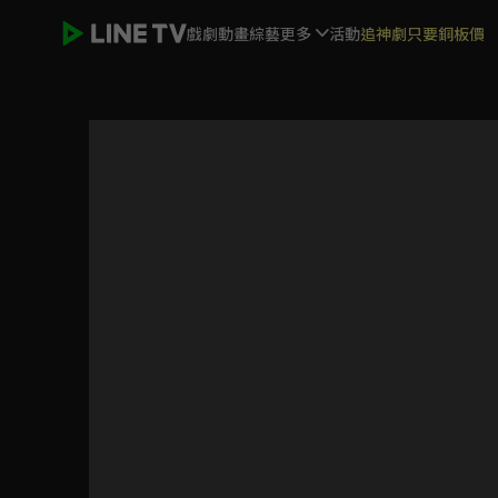
戲劇
動畫
綜藝
更多
活動
追神劇只要銅板價
錯惹胭脂色