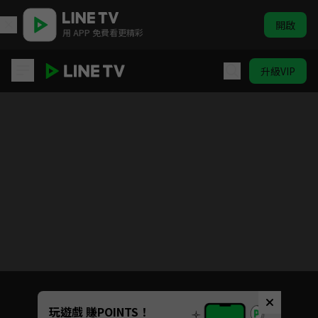
開啟
用 APP 免費看更精彩
升級VIP
閃電霹靂車
目前未允許這部影片在你所在的地區播放
如有不便請見諒
Unmute
玩遊戲 賺POINTS！