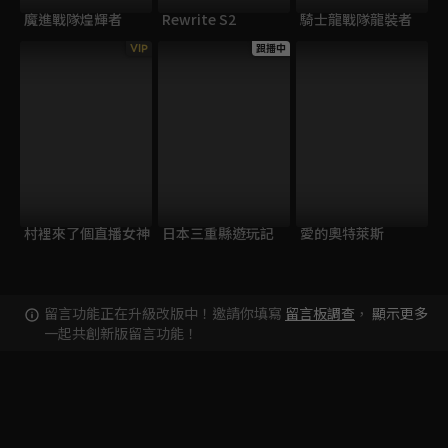
魔進戰隊煌輝者
Rewrite S2
騎士龍戰隊龍裝者
VIP
跟播中
村裡來了個直播女神
日本三重縣遊玩記
愛的奧特萊斯
留言功能正在升級改版中！邀請你填寫
留言板調查
，
顯示更多
一起共創新版留言功能！