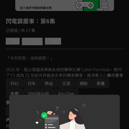
回首頁
登入後即可解鎖專屬任務
Play
閃電霹靂車
：第6集
已完結 / 共 37 集
5.0
分享
收藏
「今天的我，沒有極限！」

2015 年，配以電腦為導航系統的賽車比賽 Cyber Formula，取代
了 F1 成為 21 世紀世界最高水準的賽車賽事。風見隼人在護送父親
顯示更多
生前設計的賽車「阿斯拉（ASURADA）」到往日本富士岡賽車場
科幻
日本
熱血
王道
運動
動畫
途中受到不知名的攻擊，危急之下被迫駕駛「阿斯拉」，卻因此被
系統記錄為唯一賽車手，從此展開閃電霹靂車史上最年輕的冠軍傳
免費
2000年以前
Ani-One
說。
參與演員
福田己津央
內容標籤
保護級