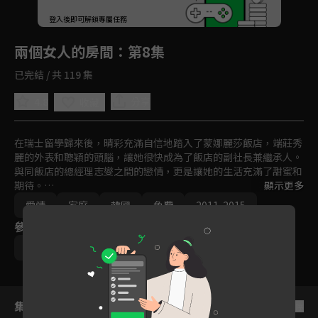
回首頁
登入後即可解鎖專屬任務
Play
兩個女人的房間
：第8集
已完結 / 共 119 集
4.8
分享
收藏
在瑞士留學歸來後，晴彩充滿自信地踏入了蒙娜麗莎飯店，端莊秀
麗的外表和聰穎的頭腦，讓她很快成為了飯店的副社長兼繼承人。
與同飯店的總經理志燮之間的戀情，更是讓她的生活充滿了甜蜜和
期待。

顯示更多
愛情
家庭
韓國
免費
2011-2015
一場車禍意外將掀起腥風血雨，當晴彩以為自己撞死了熙秀的養父
參與演員
時，內心充滿恐懼與內疚感，在晴彩的堅持下，熙秀搬進了她的
家，開始了新的生活。從那時起，晴彩心愛的人和她的一切都逐漸
朴恩惠
王嬪娜
姜志燮
姜景晙
被熙秀所奪走，包括飯店的地位和財富，晴彩更是從繼承人淪為女
僕，為了奪回曾經的一切，晴彩對熙秀展開復仇。
集數列表
反序