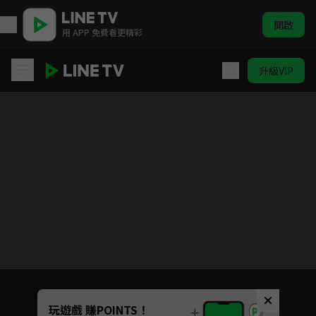
開啟
用 APP 免費看更精彩
升級VIP
兩個女人的房間
目前未允許這部影片在你所在的地區播放
如有不便請見諒
Unmute
玩遊戲 賺POINTS！