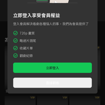
立即登入享受會員權益
登入會員解決看劇各種惱人的事，我們為會員提供了
5
6
7
8
9
10
11
720p 畫質
為您推薦
略過片頭尾
收藏片單
VIP
VIP
VIP
觀劇紀錄
立即登入
直接觀看
變體
交換人生
鸚鵡殺
VIP
VIP
VIP