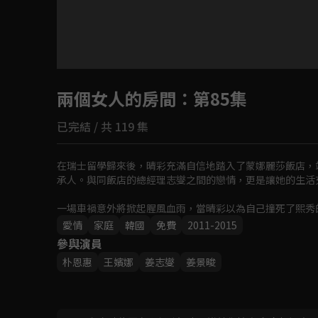
目前未允許這部影片在你所在的地區播放
兩個女人的房間
如有不便請見諒
：第85集
已完結 / 共 119 集
回首頁
在瑞士留學歸來後，晴彩充滿自信地踏入了蒙娜麗莎飯店，
承人。與同飯店的總經理志燮之間的戀情，更是讓她的生活充
一場車禍意外將掀起腥風血雨，當晴彩以為自己撞死了熙秀
她的家，開始了新的生活。從那時起，晴彩心愛的人和她的
愛情
家庭
韓國
免費
2011-2015
承人淪為女僕，為了奪回曾經的一切，晴彩對熙秀展開復仇
參與演員
朴恩惠
王嬪娜
姜志燮
姜景晙