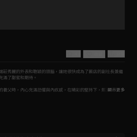
4.8
分享
收藏
端莊秀麗的外表和聰穎的頭腦，讓她很快成為了飯店的副社長兼繼
滿了甜蜜和期待。

的養父時，內心充滿恐懼與內疚感，在晴彩的堅持下，熙秀搬進了
顯示更多
一切都逐漸被熙秀所奪走，包括飯店的地位和財富，晴彩更是從繼
Play
。
Video