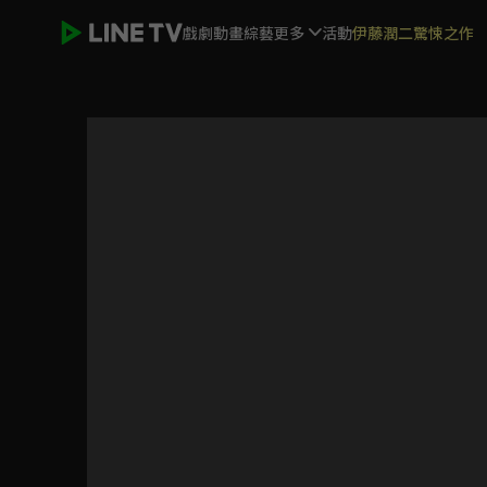
戲劇
動畫
綜藝
更多
活動
伊藤潤二驚悚之作
兩個女人的房間