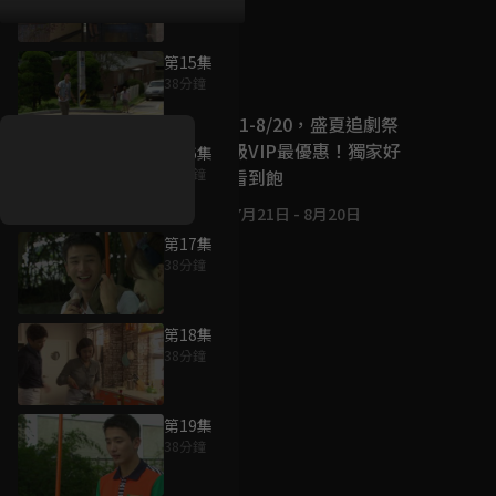
第15集
好康資訊
38分鐘
7/21-8/20，盛夏追劇祭
升級VIP最優惠！獨家好
第16集
戲看到飽
37分鐘
7月21日
-
8月20日
第17集
38分鐘
第18集
38分鐘
第19集
38分鐘