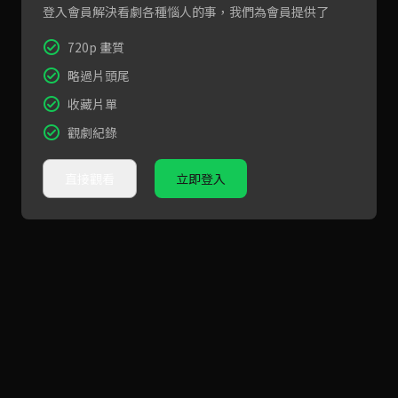
登入會員解決看劇各種惱人的事，我們為會員提供了
720p 畫質
略過片頭尾
收藏片單
觀劇紀錄
直接觀看
立即登入