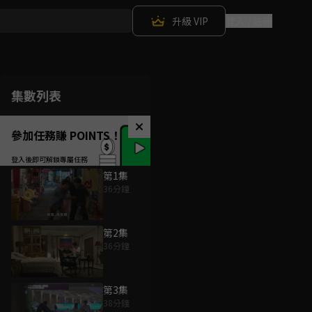
升級 VIP
登入 / 註冊
集數列表
參加任務賺 POINTS！
第1集
36分鐘
第2集
36分鐘
第3集
38分鐘