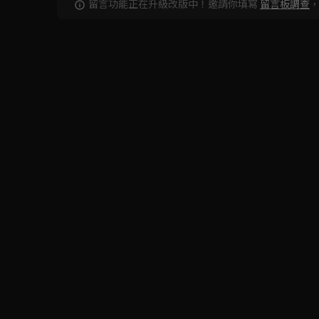
留言功能正在升級改版中！邀請你填寫
留言板調查