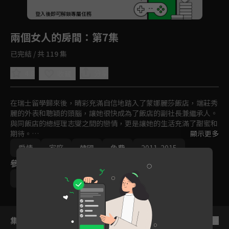
回首頁
登入後即可解鎖專屬任務
Play
兩個女人的房間
：第7集
已完結 / 共 119 集
4.8
分享
收藏
在瑞士留學歸來後，晴彩充滿自信地踏入了蒙娜麗莎飯店，端莊秀
麗的外表和聰穎的頭腦，讓她很快成為了飯店的副社長兼繼承人。
與同飯店的總經理志燮之間的戀情，更是讓她的生活充滿了甜蜜和
期待。

顯示更多
愛情
家庭
韓國
免費
2011-2015
一場車禍意外將掀起腥風血雨，當晴彩以為自己撞死了熙秀的養父
參與演員
時，內心充滿恐懼與內疚感，在晴彩的堅持下，熙秀搬進了她的
家，開始了新的生活。從那時起，晴彩心愛的人和她的一切都逐漸
朴恩惠
王嬪娜
姜志燮
姜景晙
被熙秀所奪走，包括飯店的地位和財富，晴彩更是從繼承人淪為女
僕，為了奪回曾經的一切，晴彩對熙秀展開復仇。
集數列表
反序