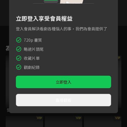
立即登入享受會員權益
登入會員解決看劇各種惱人的事，我們為會員提供了
4
5
6
7
8
9
1
720p 畫質
為您推薦
略過片頭尾
收藏片單
VIP
VIP
VIP
觀劇紀錄
立即登入
直接觀看
變體
交換人生
鸚鵡殺
VIP
VIP
VIP