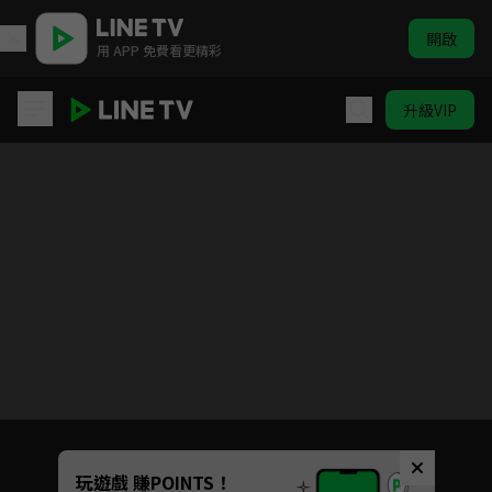
開啟
用 APP 免費看更精彩
升級VIP
兩個女人的房間
目前未允許這部影片在你所在的地區播放
如有不便請見諒
Unmute
玩遊戲 賺POINTS！