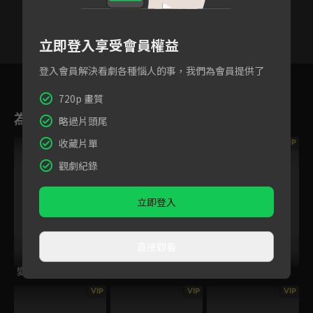
立即登入享受會員權益
登入會員解決看劇各種惱人的事，我們為會員提供了
76
77
78
79
80
81
8
720p 畫質
為您推薦
略過片頭尾
收藏片單
VIP
VIP
VIP
觀劇紀錄
立即登入
直接觀看
變體
交換人生
鸚鵡殺
VIP
VIP
VIP