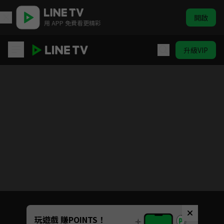
開啟
用 APP 免費看更精彩
升級VIP
兩個女人的房間
目前未允許這部影片在你所在的地區播放
如有不便請見諒
Unmute
玩遊戲 賺POINTS！