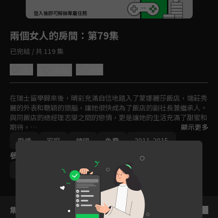
回首頁
登入後即可解鎖專屬任務
Play
兩個女人的房間
：第79集
已完結 / 共 119 集
4.8
分享
收藏
在瑞士留學歸來後，晴彩充滿自信地踏入了蒙娜麗莎飯店，端莊秀
麗的外表和聰穎的頭腦，讓她很快成為了飯店的副社長兼繼承人。
與同飯店的總經理志燮之間的戀情，更是讓她的生活充滿了甜蜜和
期待。

顯示更多
愛情
家庭
韓國
免費
2011-2015
一場車禍意外將掀起腥風血雨，當晴彩以為自己撞死了熙秀的養父
參與演員
時，內心充滿恐懼與內疚感，在晴彩的堅持下，熙秀搬進了她的
家，開始了新的生活。從那時起，晴彩心愛的人和她的一切都逐漸
朴恩惠
王嬪娜
姜志燮
姜景晙
被熙秀所奪走，包括飯店的地位和財富，晴彩更是從繼承人淪為女
僕，為了奪回曾經的一切，晴彩對熙秀展開復仇。
集數列表
反序