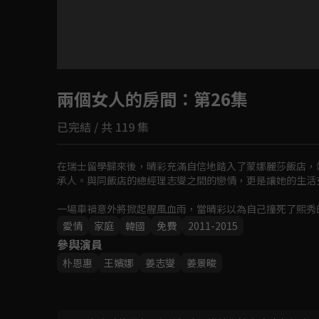
目前未允許這部影片在你所在的地區播放
兩個女人的房間
如有不便請見諒
：第26集
已完結 / 共 119 集
回首頁
在瑞士留學歸來後，晴彩充滿自信地踏入了蒙娜麗莎飯店，
承人。與同飯店的總經理志燮之間的戀情，更是讓她的生活充
一場車禍意外將掀起腥風血雨，當晴彩以為自己撞死了熙秀
她的家，開始了新的生活。從那時起，晴彩心愛的人和她的
愛情
家庭
韓國
免費
2011-2015
承人淪為女僕，為了奪回曾經的一切，晴彩對熙秀展開復仇
參與演員
朴恩惠
王嬪娜
姜志燮
姜景晙