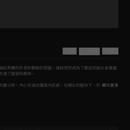
4.8
分享
收藏
端莊秀麗的外表和聰穎的頭腦，讓她很快成為了飯店的副社長兼繼
滿了甜蜜和期待。

的養父時，內心充滿恐懼與內疚感，在晴彩的堅持下，熙秀搬進了
顯示更多
一切都逐漸被熙秀所奪走，包括飯店的地位和財富，晴彩更是從繼
Play
。
Video