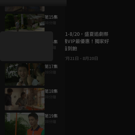
第15集
好康資訊
38分鐘
7/21-8/20，盛夏追劇祭
升級VIP最優惠！獨家好
第16集
戲看到飽
37分鐘
7月21日
-
8月20日
第17集
38分鐘
第18集
38分鐘
第19集
38分鐘