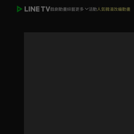
戲劇
動畫
綜藝
更多
活動
人氣韓漫改編動畫
兩個女人的房間