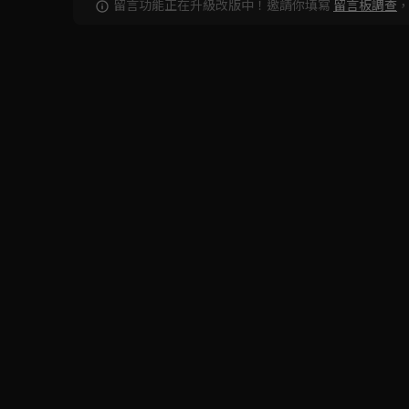
留言功能正在升級改版中！邀請你填寫
留言板調查