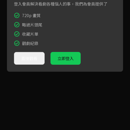
登入會員解決看劇各種惱人的事，我們為會員提供了
720p 畫質
略過片頭尾
收藏片單
觀劇紀錄
直接觀看
立即登入