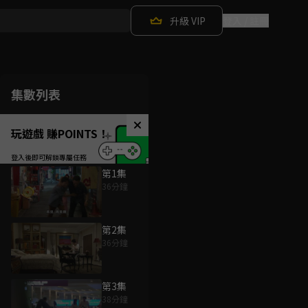
升級 VIP
登入 / 註冊
集數列表
玩遊戲 賺POINTS！
第1集
36分鐘
第2集
36分鐘
第3集
38分鐘