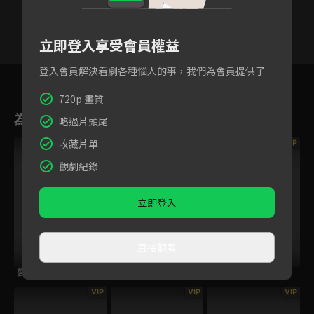
立即登入享受會員權益
登入會員解決看劇各種惱人的事，我們為會員提供了
18
19
20
21
22
23
2
720p 畫質
為您推薦
略過片頭尾
收藏片單
VIP
VIP
VIP
觀劇紀錄
立即登入
直接觀看
變體
交換人生
鸚鵡殺
VIP
VIP
VIP