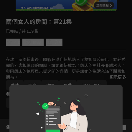
回首頁
登入後即可解鎖專屬任務
Play
兩個女人的房間
：第21集
已完結 / 共 119 集
4.8
分享
收藏
在瑞士留學歸來後，晴彩充滿自信地踏入了蒙娜麗莎飯店，端莊秀
麗的外表和聰穎的頭腦，讓她很快成為了飯店的副社長兼繼承人。
與同飯店的總經理志燮之間的戀情，更是讓她的生活充滿了甜蜜和
期待。

顯示更多
愛情
家庭
韓國
免費
2011-2015
一場車禍意外將掀起腥風血雨，當晴彩以為自己撞死了熙秀的養父
參與演員
時，內心充滿恐懼與內疚感，在晴彩的堅持下，熙秀搬進了她的
家，開始了新的生活。從那時起，晴彩心愛的人和她的一切都逐漸
朴恩惠
王嬪娜
姜志燮
姜景晙
被熙秀所奪走，包括飯店的地位和財富，晴彩更是從繼承人淪為女
僕，為了奪回曾經的一切，晴彩對熙秀展開復仇。
集數列表
反序