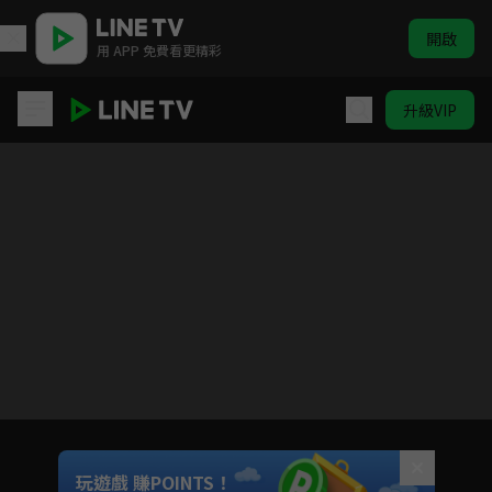
開啟
用 APP 免費看更精彩
升級VIP
兩個女人的房間
目前未允許這部影片在你所在的地區播放
如有不便請見諒
Unmute
玩遊戲 賺POINTS！