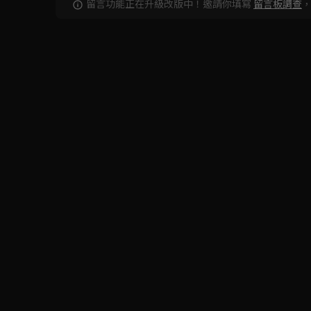
留言功能正在升級改版中！邀請你填寫
留言板調查