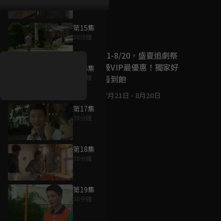
第15集
好康資訊
38分鐘
7/21-8/20，盛夏追劇祭
升級VIP最優惠！獨家好
第16集
戲看到飽
37分鐘
7月21日
-
8月20日
第17集
38分鐘
第18集
38分鐘
第19集
38分鐘