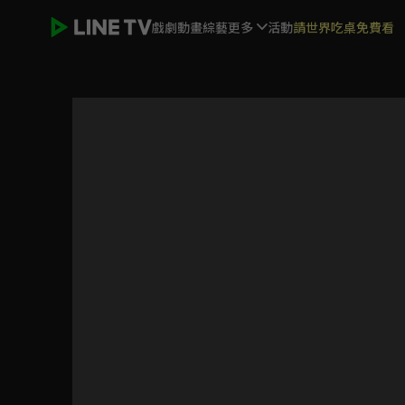
戲劇
動畫
綜藝
更多
活動
請世界吃桌免費看
兩個女人的房間