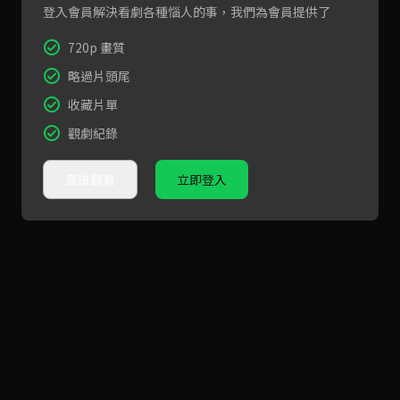
登入會員解決看劇各種惱人的事，我們為會員提供了
720p 畫質
略過片頭尾
收藏片單
觀劇紀錄
直接觀看
立即登入