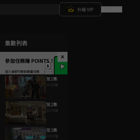
升級 VIP
登入 / 註冊
集數列表
參加任務賺 POINTS！
第1集
36分鐘
第2集
36分鐘
第3集
38分鐘