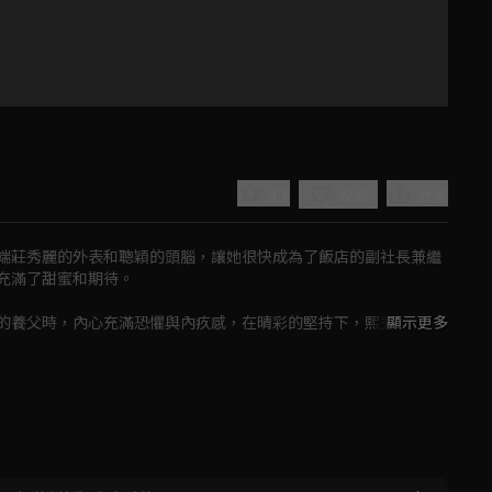
4.8
分享
收藏
端莊秀麗的外表和聰穎的頭腦，讓她很快成為了飯店的副社長兼繼
滿了甜蜜和期待。

的養父時，內心充滿恐懼與內疚感，在晴彩的堅持下，熙秀搬進了
顯示更多
一切都逐漸被熙秀所奪走，包括飯店的地位和財富，晴彩更是從繼
Play
。
Video