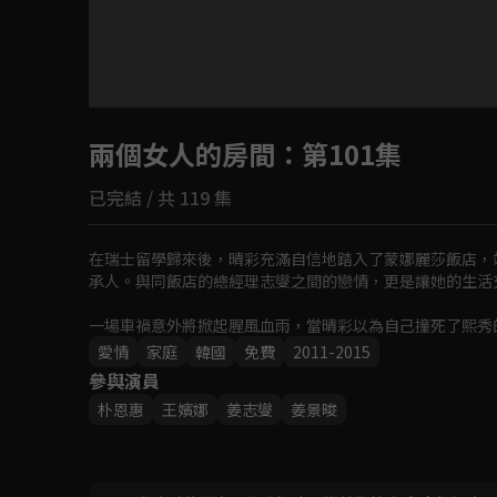
目前未允許這部影片在你所在的地區播放
兩個女人的房間
如有不便請見諒
：第101集
已完結 / 共 119 集
回首頁
在瑞士留學歸來後，晴彩充滿自信地踏入了蒙娜麗莎飯店，
承人。與同飯店的總經理志燮之間的戀情，更是讓她的生活充
一場車禍意外將掀起腥風血雨，當晴彩以為自己撞死了熙秀
她的家，開始了新的生活。從那時起，晴彩心愛的人和她的
愛情
家庭
韓國
免費
2011-2015
承人淪為女僕，為了奪回曾經的一切，晴彩對熙秀展開復仇
參與演員
朴恩惠
王嬪娜
姜志燮
姜景晙