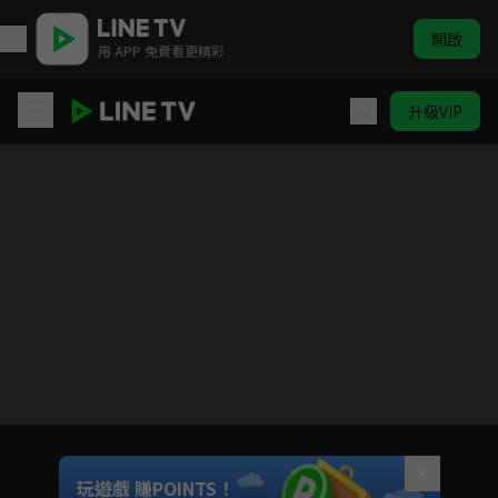
開啟
用 APP 免費看更精彩
升級VIP
只屬於我的你
目前未允許這部影片在你所在的地區播放
如有不便請見諒
Unmute
玩遊戲 賺POINTS！