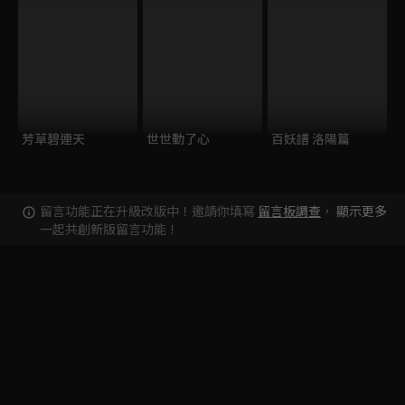
芳草碧連天
世世動了心
百妖譜 洛陽篇
留言功能正在升級改版中！邀請你填寫
留言板調查
，
顯示更多
一起共創新版留言功能！