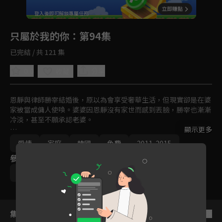
回首頁
登入後即可解鎖專屬任務
Play
只屬於我的你
：第94集
已完結 / 共 121 集
0.0
分享
收藏
恩靜與律師勝宰結婚後，原以為會享受奢華生活，但現實卻是在婆
家被當成傭人使喚。婆婆因恩靜沒有家世而感到丟臉，勝宰也漸漸
冷淡，甚至不願承認老婆。

顯示更多
恩靜發現勝宰根本沒有辦理結婚登記，還發現老公與 BJ 集團繼承
愛情
家庭
韓國
免費
2011-2015
人有染，決心離開傷心地，重返職場成為知名設計師。與此同時，
參與演員
昔日男友俊夏重新進入她的生活，默默支持她，希望能給她真正的
幸福。
李敏英
鄭盛煥
宋在喜
韓多敏
集數列表
反序