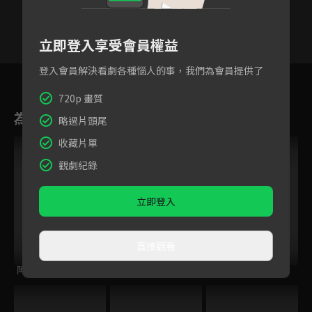
立即登入享受會員權益
登入會員解決看劇各種惱人的事，我們為會員提供了
91
92
93
94
95
96
9
720p 畫質
為您推薦
略過片頭尾
收藏片單
觀劇紀錄
立即登入
直接觀看
阿芬的幸福修練
海岬的迷途之家
花花公子