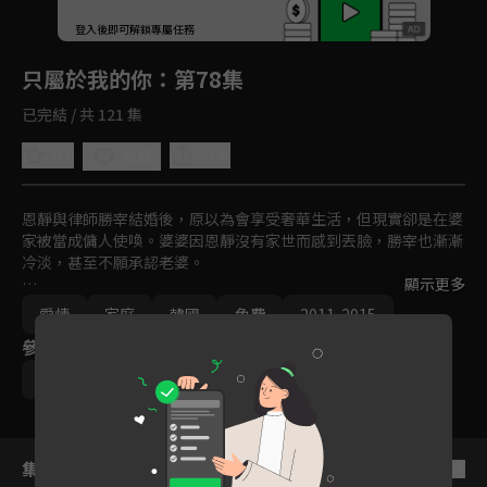
回首頁
登入後即可解鎖專屬任務
Play
只屬於我的你
：第78集
已完結 / 共 121 集
0.0
分享
收藏
恩靜與律師勝宰結婚後，原以為會享受奢華生活，但現實卻是在婆
家被當成傭人使喚。婆婆因恩靜沒有家世而感到丟臉，勝宰也漸漸
冷淡，甚至不願承認老婆。

顯示更多
恩靜發現勝宰根本沒有辦理結婚登記，還發現老公與 BJ 集團繼承
愛情
家庭
韓國
免費
2011-2015
人有染，決心離開傷心地，重返職場成為知名設計師。與此同時，
參與演員
昔日男友俊夏重新進入她的生活，默默支持她，希望能給她真正的
幸福。
李敏英
鄭盛煥
宋在喜
韓多敏
集數列表
反序