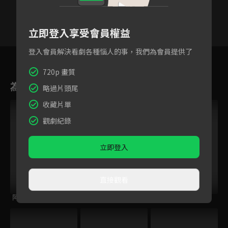
立即登入享受會員權益
登入會員解決看劇各種惱人的事，我們為會員提供了
75
76
77
78
79
80
8
720p 畫質
為您推薦
略過片頭尾
收藏片單
觀劇紀錄
立即登入
直接觀看
阿芬的幸福修練
海岬的迷途之家
花花公子