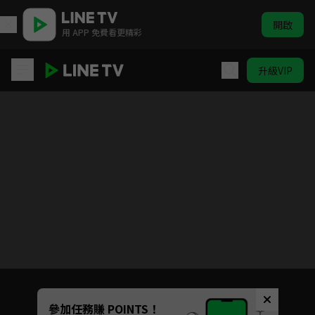
開啟
用 APP 免費看更精彩
升級VIP
只屬於我的你
目前未允許這部影片在你所在的地區播放
如有不便請見諒
Unmute
參加任務賺 POINTS！