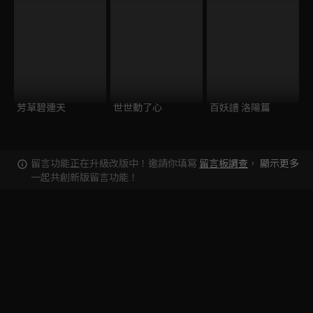
芳草碧連天
世世動了心
百妖譜 洛陽篇
留言功能正在升級改版中！邀請你填寫
留言板調查
，
顯示更多
一起共創新版留言功能！