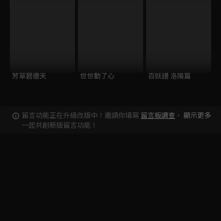
芳草碧連天
世世動了心
百妖譜 洛陽篇
留言功能正在升級改版中！邀請你填寫
留言板調查
，
顯示更多
一起共創新版留言功能！