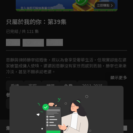
回首頁
登入後即可解鎖專屬任務
Play
只屬於我的你
：第39集
已完結 / 共 121 集
0.0
分享
收藏
恩靜與律師勝宰結婚後，原以為會享受奢華生活，但現實卻是在婆
家被當成傭人使喚。婆婆因恩靜沒有家世而感到丟臉，勝宰也漸漸
冷淡，甚至不願承認老婆。

顯示更多
恩靜發現勝宰根本沒有辦理結婚登記，還發現老公與 BJ 集團繼承
愛情
家庭
韓國
免費
2011-2015
人有染，決心離開傷心地，重返職場成為知名設計師。與此同時，
參與演員
昔日男友俊夏重新進入她的生活，默默支持她，希望能給她真正的
幸福。
李敏英
鄭盛煥
宋在喜
韓多敏
集數列表
反序