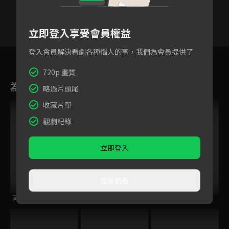
立即登入享受會員權益
登入會員解決看劇各種惱人的事，我們為會員提供了
36
37
38
39
40
41
4
720p 畫質
為您推薦
略過片頭尾
收藏片單
觀劇紀錄
立即登入
直接觀看
阿芬的幸福修練
海岬的迷途之家
花花公子