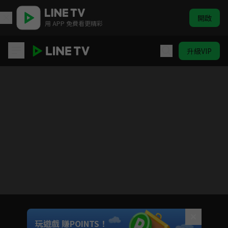
開啟
用 APP 免費看更精彩
升級VIP
只屬於我的你
目前未允許這部影片在你所在的地區播放
如有不便請見諒
Unmute
玩遊戲 賺POINTS！