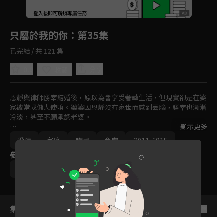
回首頁
登入後即可解鎖專屬任務
Play
只屬於我的你
：第35集
已完結 / 共 121 集
0.0
分享
收藏
恩靜與律師勝宰結婚後，原以為會享受奢華生活，但現實卻是在婆
家被當成傭人使喚。婆婆因恩靜沒有家世而感到丟臉，勝宰也漸漸
冷淡，甚至不願承認老婆。

顯示更多
恩靜發現勝宰根本沒有辦理結婚登記，還發現老公與 BJ 集團繼承
愛情
家庭
韓國
免費
2011-2015
人有染，決心離開傷心地，重返職場成為知名設計師。與此同時，
參與演員
昔日男友俊夏重新進入她的生活，默默支持她，希望能給她真正的
幸福。
李敏英
鄭盛煥
宋在喜
韓多敏
集數列表
反序