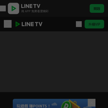
開啟
用 APP 免費看更精彩
升級VIP
只屬於我的你
目前未允許這部影片在你所在的地區播放
如有不便請見諒
Unmute
玩遊戲 賺POINTS！