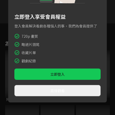
立即登入享受會員權益
登入會員解決看劇各種惱人的事，我們為會員提供了
1
2
3
4
5
6
720p 畫質
為您推薦
略過片頭尾
收藏片單
觀劇紀錄
立即登入
直接觀看
阿芬的幸福修練
海岬的迷途之家
花花公子