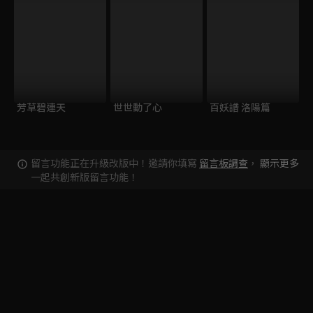
芳草碧連天
世世動了心
百妖譜 洛陽篇
留言功能正在升級改版中！邀請你填寫
留言板調查
，
顯示更多
一起共創新版留言功能！