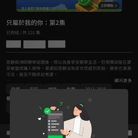
回首頁
登入後即可解鎖專屬任務
Play
只屬於我的你
：第2集
已完結 / 共 121 集
0.0
分享
收藏
恩靜與律師勝宰結婚後，原以為會享受奢華生活，但現實卻是在婆
家被當成傭人使喚。婆婆因恩靜沒有家世而感到丟臉，勝宰也漸漸
冷淡，甚至不願承認老婆。

顯示更多
恩靜發現勝宰根本沒有辦理結婚登記，還發現老公與 BJ 集團繼承
愛情
家庭
韓國
免費
2011-2015
人有染，決心離開傷心地，重返職場成為知名設計師。與此同時，
參與演員
昔日男友俊夏重新進入她的生活，默默支持她，希望能給她真正的
幸福。
李敏英
鄭盛煥
宋在喜
韓多敏
集數列表
反序