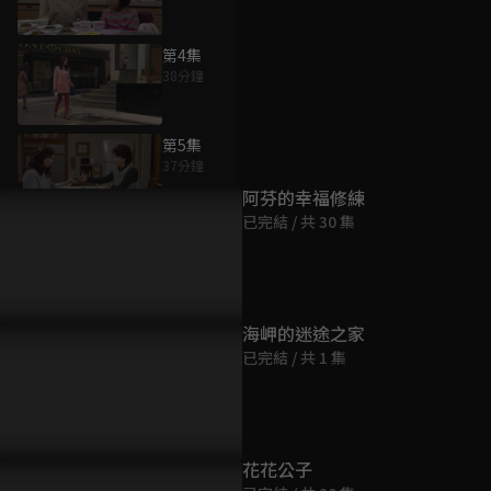
第4集
38分鐘
為您推薦
第5集
37分鐘
阿芬的幸福修練
已完結 / 共 30 集
第6集
38分鐘
第7集
海岬的迷途之家
38分鐘
已完結 / 共 1 集
第8集
38分鐘
花花公子