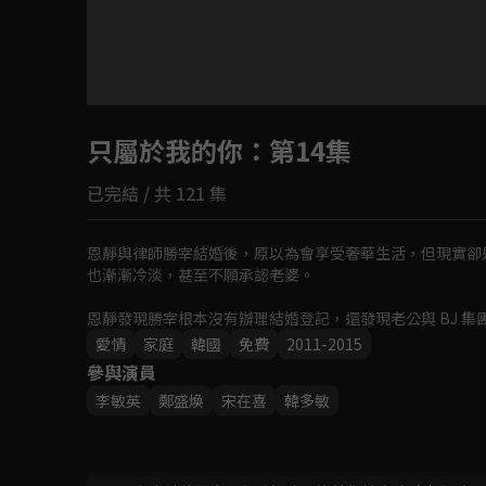
目前未允許這部影片在你所在的地區播放
只屬於我的你
如有不便請見諒
：第14集
已完結 / 共 121 集
回首頁
恩靜與律師勝宰結婚後，原以為會享受奢華生活，但現實卻
也漸漸冷淡，甚至不願承認老婆。

恩靜發現勝宰根本沒有辦理結婚登記，還發現老公與 BJ 
同時，昔日男友俊夏重新進入她的生活，默默支持她，希望
愛情
家庭
韓國
免費
2011-2015
參與演員
李敏英
鄭盛煥
宋在喜
韓多敏