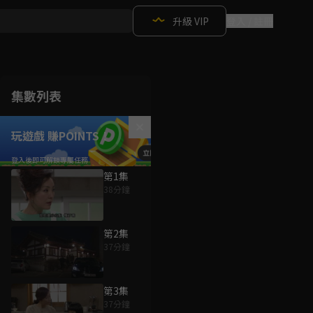
升級 VIP
登入 / 註冊
集數列表
玩遊戲 賺POINTS！
第1集
38分鐘
第2集
37分鐘
第3集
37分鐘