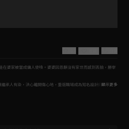
0.0
分享
收藏
是在婆家被當成傭人使喚。婆婆因恩靜沒有家世而感到丟臉，勝宰
集團繼承人有染，決心離開傷心地，重返職場成為知名設計師。與此
顯示更多
能給她真正的幸福。
Play
Video