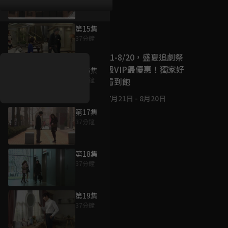
第15集
好康資訊
37分鐘
7/21-8/20，盛夏追劇祭
升級VIP最優惠！獨家好
第16集
戲看到飽
37分鐘
7月21日
-
8月20日
第17集
37分鐘
第18集
37分鐘
第19集
37分鐘