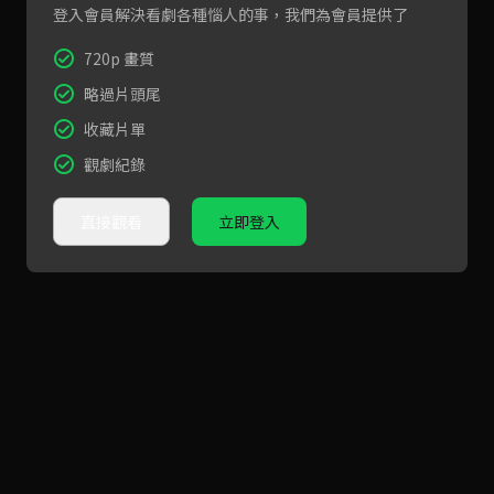
登入會員解決看劇各種惱人的事，我們為會員提供了
720p 畫質
略過片頭尾
收藏片單
觀劇紀錄
直接觀看
立即登入