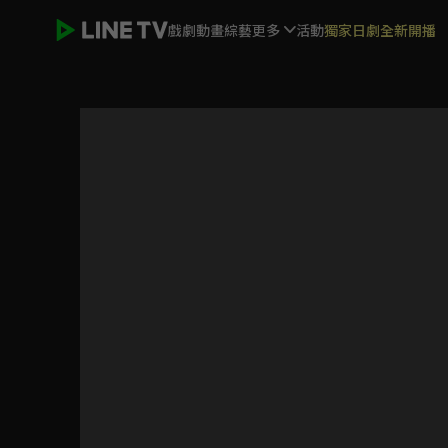
戲劇
動畫
綜藝
更多
活動
獨家日劇全新開播
只屬於我的你