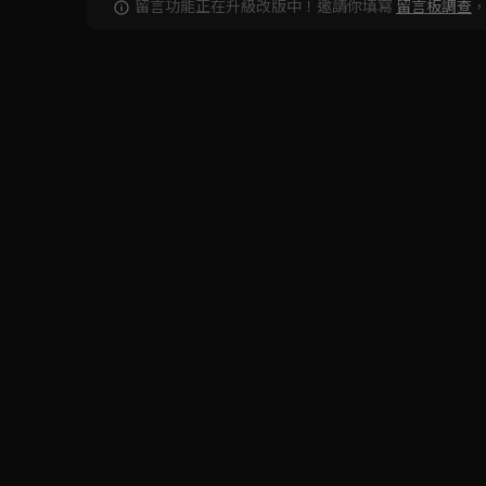
留言功能正在升級改版中！邀請你填寫
留言板調查