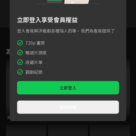
立即登入享受會員權益
登入會員解決看劇各種惱人的事，我們為會員提供了
109
110
111
112
113
114
11
720p 畫質
為您推薦
略過片頭尾
收藏片單
觀劇紀錄
立即登入
直接觀看
阿芬的幸福修練
海岬的迷途之家
花花公子