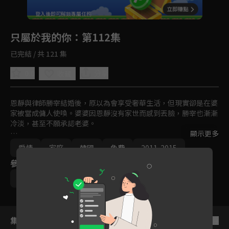
回首頁
登入後即可解鎖專屬任務
Play
只屬於我的你
：第112集
已完結 / 共 121 集
0.0
分享
收藏
恩靜與律師勝宰結婚後，原以為會享受奢華生活，但現實卻是在婆
家被當成傭人使喚。婆婆因恩靜沒有家世而感到丟臉，勝宰也漸漸
冷淡，甚至不願承認老婆。

顯示更多
恩靜發現勝宰根本沒有辦理結婚登記，還發現老公與 BJ 集團繼承
愛情
家庭
韓國
免費
2011-2015
人有染，決心離開傷心地，重返職場成為知名設計師。與此同時，
參與演員
昔日男友俊夏重新進入她的生活，默默支持她，希望能給她真正的
幸福。
李敏英
鄭盛煥
宋在喜
韓多敏
集數列表
反序