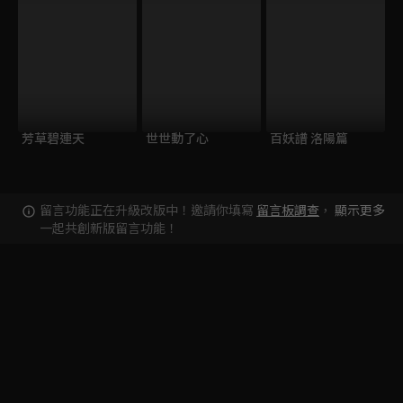
芳草碧連天
世世動了心
百妖譜 洛陽篇
留言功能正在升級改版中！邀請你填寫
留言板調查
，
顯示更多
一起共創新版留言功能！