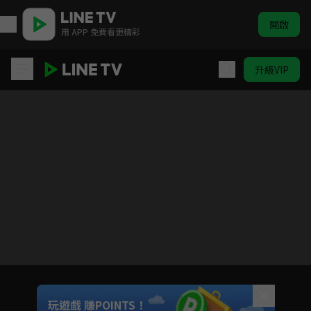
開啟
用 APP 免費看更精彩
升級VIP
只屬於我的你
目前未允許這部影片在你所在的地區播放
如有不便請見諒
Unmute
玩遊戲 賺POINTS！