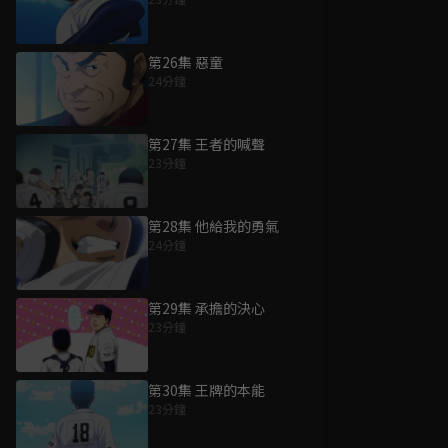
第26集 惡童
24分鐘
第27集 王者的喊聲
23分鐘
第28集 他給我的勇氣
24分鐘
第29集 承擔的決心
23分鐘
第30集 王牌的本能
23分鐘