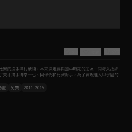
5.0
分享
收藏
比賽的投手澤村榮純，本來決定要與國中時期的朋友一同考入故鄉
了天才捕手御幸一也、同伴們和比賽對手，為了實現進入甲子園的
動畫
免費
2011-2015
Play
Video