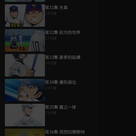
第31集 天真
24分鐘
第32集 前方的世界
23分鐘
第33集 夏季的延續
24分鐘
第34集 優先順位
24分鐘
第35集 魔之一球
23分鐘
第36集 我想回應期待