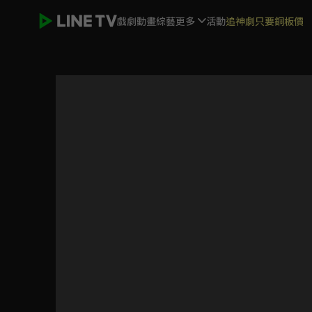
戲劇
動畫
綜藝
更多
活動
追神劇只要銅板價
鑽石王牌S2