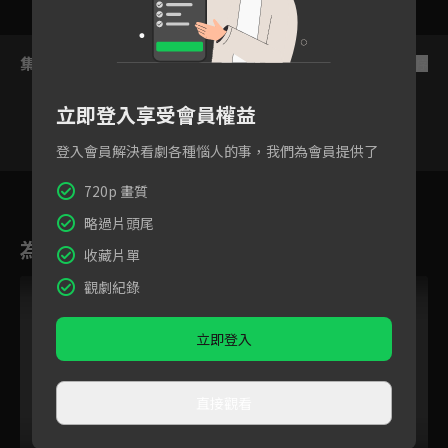
集數列表
反序
立即登入享受會員權益
登入會員解決看劇各種惱人的事，我們為會員提供了
43
44
45
46
47
48
720p 畫質
略過片頭尾
為您推薦
收藏片單
觀劇紀錄
立即登入
直接觀看