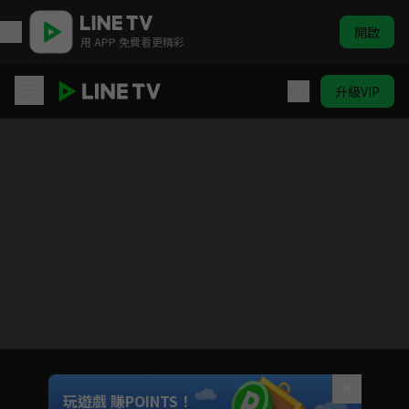
開啟
用 APP 免費看更精彩
升級VIP
鑽石王牌S2
目前未允許這部影片在你所在的地區播放
如有不便請見諒
Unmute
玩遊戲 賺POINTS！