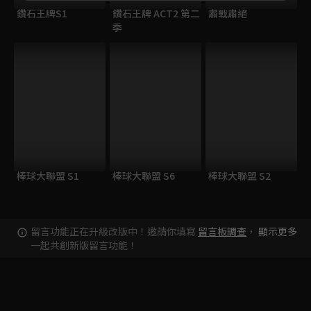
鑽石王牌S1
鑽石王牌 ACT2 第二
肅戰肅絕
季
棒球大聯盟 S1
棒球大聯盟 S6
棒球大聯盟 S2
留言功能正在升級改版中！邀請你填寫
留言板調查
，
顯示更多
一起共創新版留言功能！