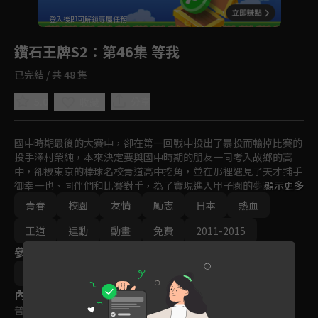
回首頁
登入後即可解鎖專屬任務
Play
鑽石王牌S2
：第46集 等我
已完結 / 共 48 集
5.0
分享
收藏
國中時期最後的大賽中，卻在第一回戰中投出了暴投而輸掉比賽的
投手澤村榮純，本來決定要與國中時期的朋友一同考入故鄉的高
中，卻被東京的棒球名校青道高中挖角，並在那裡遇見了天才捕手
御幸一也、同伴們和比賽對手，為了實現進入甲子園的夢想澤村榮
顯示更多
純下定決心加強鍛鍊，努力達到自己的目標。
青春
校園
友情
勵志
日本
熱血
王道
運動
動畫
免費
2011-2015
參與演員
增原光幸
內容標籤
普遍級