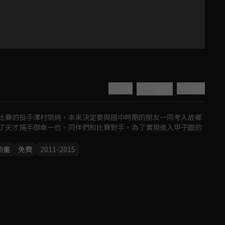
5.0
分享
收藏
比賽的投手澤村榮純，本來決定要與國中時期的朋友一同考入故鄉
了天才捕手御幸一也、同伴們和比賽對手，為了實現進入甲子園的
動畫
免費
2011-2015
Play
Video