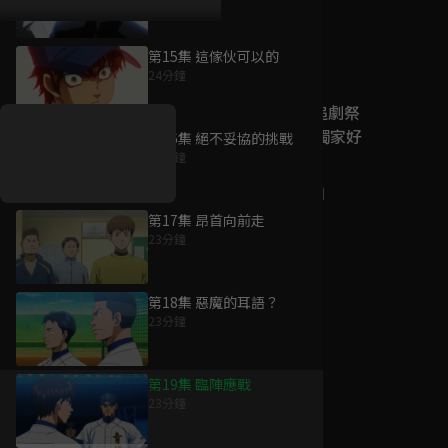
第15集 這傢伙可以的
好康資訊
24分鐘
7/21-8/20，盛夏追劇祭
升級VIP最優惠！獨家好
第16集 絕不妥協的挑戰
戲看到飽
23分鐘
7月21日
-
8月20日
第17集 昂首向前走
23分鐘
第18集 惡魔的耳語？
23分鐘
第19集 臨陣應戰
23分鐘