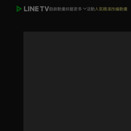
戲劇
動畫
綜藝
更多
活動
人氣韓漫改編動畫
鑽石王牌S2