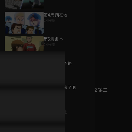
第4集 所在地
24分鐘
為您推薦
第5集 劇本
24分鐘
鑽石王牌S1
已完結 / 共 75 集
第6集 自己的路
23分鐘
第7集 投出來了吧
鑽石王牌 ACT2 第二
23分鐘
季
已完結 / 共 13 集
第8集 下剋上
23分鐘
肅戰肅絕