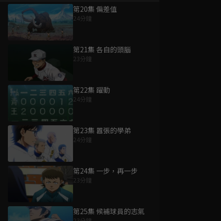
第20集 偏差值
24分鐘
第21集 各自的頭腦
23分鐘
第22集 躍動
24分鐘
第23集 囂張的學弟
24分鐘
第24集 一步，再一步
23分鐘
第25集 候補球員的志氣
23分鐘