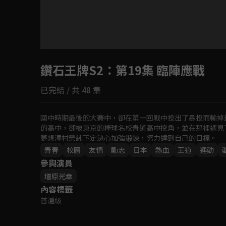
目前未允許這部影片在你所在的地區播放
鑽石王牌S2
如有不便請見諒
：第19集 臨陣應戰
已完結 / 共 48 集
回首頁
國中時期最後的大賽中，卻在第一回戰中投出了暴投而輸掉
的高中，卻被東京的棒球名校青道高中挖角，並在那裡遇見
夢想澤村榮純下定決心加強鍛鍊，努力達到自己的目標。
青春
校園
友情
勵志
日本
熱血
王道
運動
參與演員
增原光幸
內容標籤
普遍級