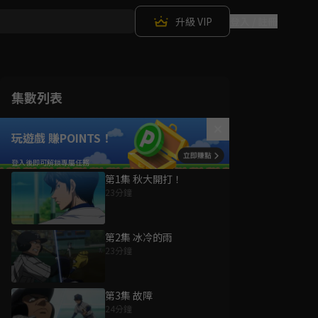
升級 VIP
登入 / 註冊
集數列表
玩遊戲 賺POINTS！
第1集 秋大開打！
23分鐘
第2集 冰冷的雨
23分鐘
第3集 故障
24分鐘