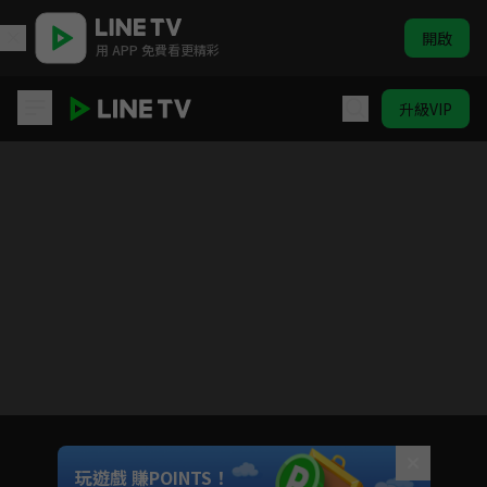
開啟
用 APP 免費看更精彩
升級VIP
鑽石王牌S1
目前未允許這部影片在你所在的地區播放
如有不便請見諒
Unmute
玩遊戲 賺POINTS！