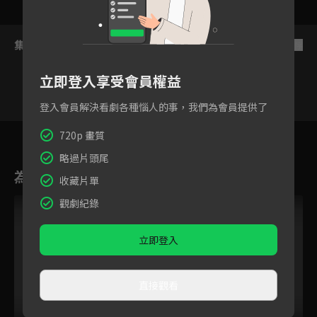
集數列表
反序
立即登入享受會員權益
登入會員解決看劇各種惱人的事，我們為會員提供了
59
60
61
62
63
64
6
720p 畫質
略過片頭尾
為您推薦
收藏片單
觀劇紀錄
立即登入
直接觀看