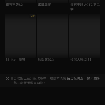
鑽石王牌S2
肅戰肅絕
鑽石王牌 ACT2 第二
季
VIP
Strike！娜英
房間露營△
棒球大聯盟 S1
留言功能正在升級改版中！邀請你填寫
留言板調查
，
顯示更多
一起共創新版留言功能！