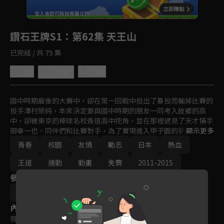
回首頁
登入後即可解鎖專屬任務
Play
鑽石王牌S1
：第62集 天王山
已完結 / 共 75 集
5.0
分享
收藏
國中時期最後的大賽中，卻在第一回戰中投出了暴投而輸掉比賽的
投手澤村榮純，本來決定要與國中時期的朋友一同考入故鄉的高
中，卻被東京的棒球名校青道高中挖角，並在那裡遇見了天才捕手
御幸一也、同伴們和比賽對手，為了實現進入甲子園的夢想澤村榮
顯示更多
純下定決心加強鍛鍊，努力達到自己的目標。
青春
校園
友情
勵志
日本
熱血
王道
運動
動畫
免費
2011-2015
參與演員
增原光幸
內容標籤
普遍級