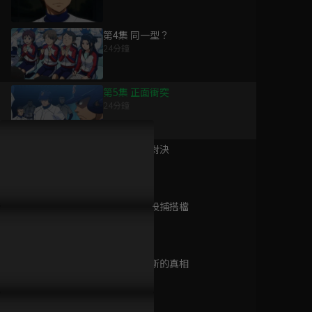
第4集 同一型？
24分鐘
為您推薦
第5集 正面衝突
24分鐘
鑽石王牌S2
已完結 / 共 48 集
第6集 正面對決
24分鐘
第7集 兩組投捕搭檔
肅戰肅絕
24分鐘
已完結 / 共 8 集
第8集 克里斯的真相
24分鐘
房間露營△