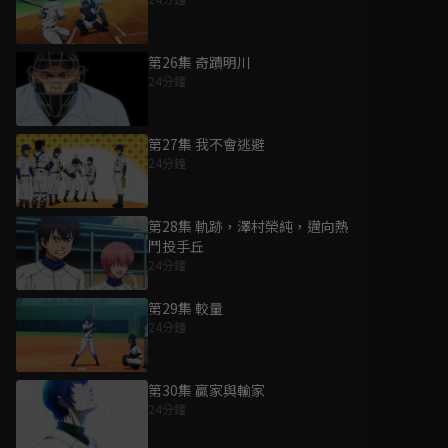
第26集 奇蹟明川
24分鐘
第27集 我不會逃避
24分鐘
第28集 軌跡，澤村榮純，邁向熱
鬥投手丘
24分鐘
第29集 較量
24分鐘
第30集 贏家與輸家
24分鐘