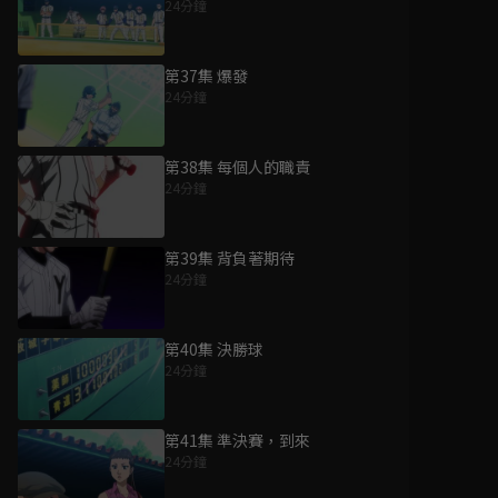
24分鐘
第37集 爆發
24分鐘
第38集 每個人的職責
24分鐘
第39集 背負著期待
24分鐘
第40集 決勝球
24分鐘
第41集 準決賽，到來
24分鐘