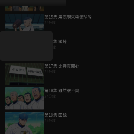
第15集 用表現來帶領球隊
好康資訊
24分鐘
7/21-8/20，盛夏追劇祭
升級VIP最優惠！獨家好
第16集 試煉
戲看到飽
24分鐘
7月21日
-
8月20日
第17集 比賽真開心
24分鐘
第18集 雖然很不爽
24分鐘
第19集 因緣
24分鐘