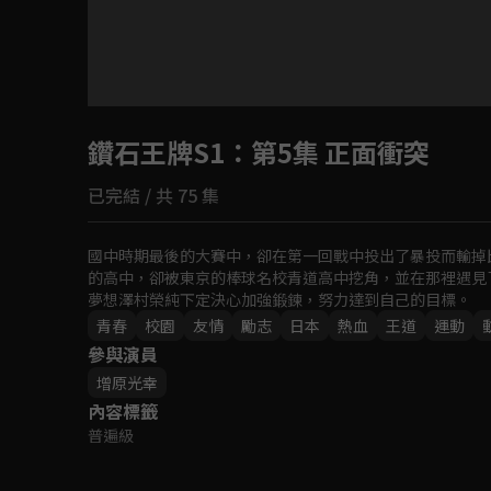
目前未允許這部影片在你所在的地區播放
鑽石王牌S1
如有不便請見諒
：第5集 正面衝突
已完結 / 共 75 集
回首頁
國中時期最後的大賽中，卻在第一回戰中投出了暴投而輸掉
的高中，卻被東京的棒球名校青道高中挖角，並在那裡遇見
夢想澤村榮純下定決心加強鍛鍊，努力達到自己的目標。
青春
校園
友情
勵志
日本
熱血
王道
運動
參與演員
增原光幸
內容標籤
普遍級