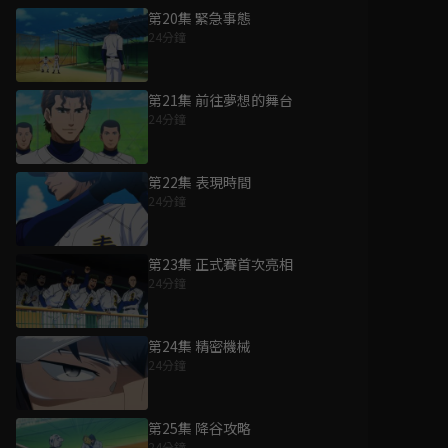
第20集 緊急事態
24分鐘
第21集 前往夢想的舞台
24分鐘
第22集 表現時間
24分鐘
第23集 正式賽首次亮相
24分鐘
第24集 精密機械
24分鐘
第25集 降谷攻略
24分鐘