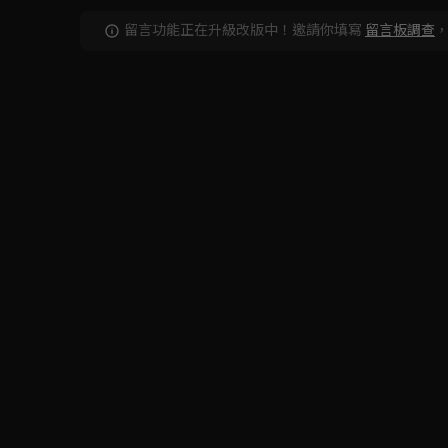
留言功能正在升級改版中！邀請你填寫
留言板調查