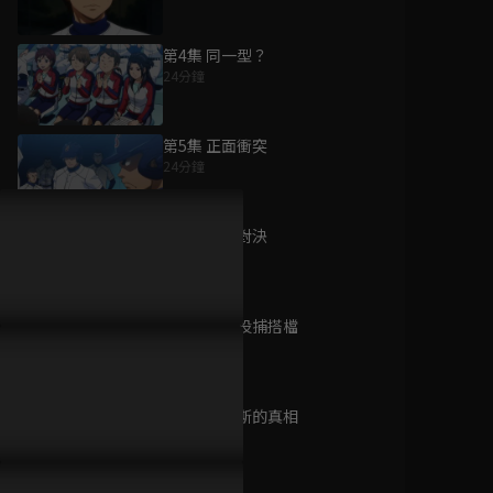
第4集 同一型？
24分鐘
為您推薦
第5集 正面衝突
24分鐘
鑽石王牌S2
已完結 / 共 48 集
第6集 正面對決
24分鐘
第7集 兩組投捕搭檔
肅戰肅絕
24分鐘
已完結 / 共 8 集
第8集 克里斯的真相
24分鐘
房間露營△