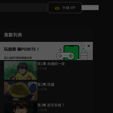
升級 VIP
登入 / 註冊
集數列表
玩遊戲 賺POINTS！
第1集 命運的一球
24分鐘
第2集 搭檔
24分鐘
第3集 投手失格？
24分鐘