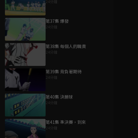
24分鐘
第37集 爆發
24分鐘
第38集 每個人的職責
24分鐘
第39集 背負著期待
24分鐘
第40集 決勝球
24分鐘
第41集 準決賽，到來
24分鐘